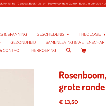
loten bij het 'Centraal Boekhuis' en 'Boekencentrale Gulden Boek'. In principe kunn
RS & SPANNING
GESCHIEDENIS
THEOLOGIE
GEZONDHEID
SAMENLEVING & WETENSCHAP
 & CONTACT
HERROEPING
Rosenboom,
grote ronde
€ 13,50