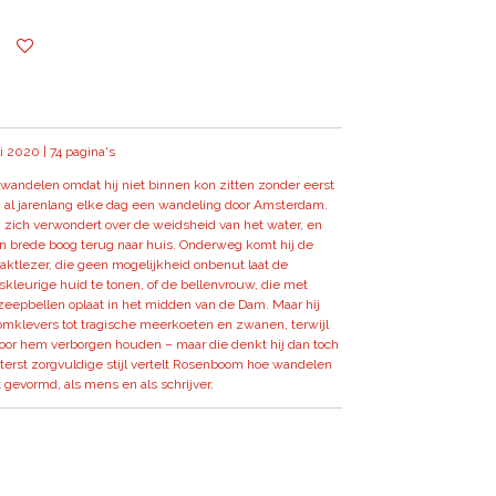
li 2020 | 74 pagina's
ndelen omdat hij niet binnen kon zitten zonder eerst
j al jarenlang elke dag een wandeling door Amsterdam.
hij zich verwondert over de weidsheid van het water, en
een brede boog terug naar huis. Onderweg komt hij de
aktlezer, die geen mogelijkheid onbenut laat de
skleurige huid te tonen, of de bellenvrouw, die met
eepbellen oplaat in het midden van de Dam. Maar hij
boomklevers tot tragische meerkoeten en zwanen, terwijl
voor hem verborgen houden – maar die denkt hij dan toch
uiterst zorgvuldige stijl vertelt Rosenboom hoe wandelen
evormd, als mens en als schrijver.