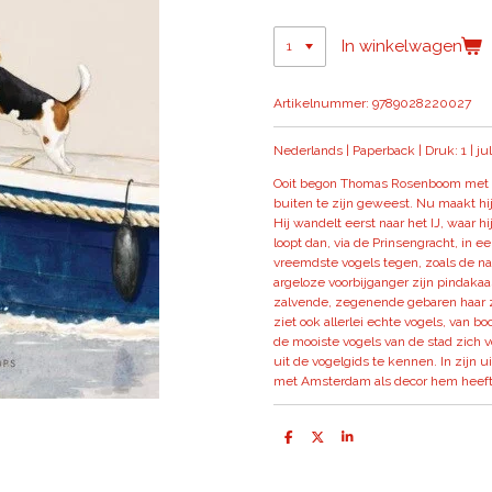
In winkelwagen
Artikelnummer:
9789028220027
Nederlands | Paperback | Druk: 1 | ju
Ooit begon Thomas Rosenboom met wa
buiten te zijn geweest. Nu maakt hi
Hij wandelt eerst naar het IJ, waar 
loopt dan, via de Prinsengracht, in 
vreemdste vogels tegen, zoals de na
argeloze voorbijganger zijn pindakaa
zalvende, zegenende gebaren haar z
ziet ook allerlei echte vogels, van 
de mooiste vogels van de stad zich 
uit de vogelgids te kennen. In zijn 
met Amsterdam als decor hem heeft g
D
D
S
e
e
h
l
e
a
e
l
r