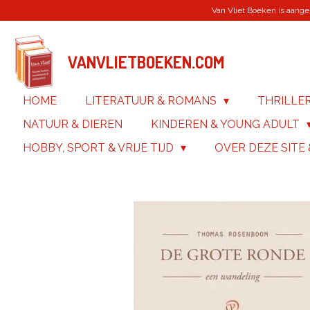
Van Vliet Boeken is aanges
Ga
direct
naar
de
VANVLIETBOEKEN.COM
hoofdinhoud
HOME
LITERATUUR & ROMANS
THRILLE
NATUUR & DIEREN
KINDEREN & YOUNG ADULT
HOBBY, SPORT & VRIJE TIJD
OVER DEZE SITE