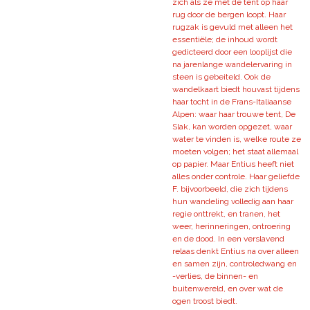
zich als ze met de tent op haar
rug door de bergen loopt. Haar
rugzak is gevuld met alleen het
essentiële; de inhoud wordt
gedicteerd door een looplijst die
na jarenlange wandelervaring in
steen is gebeiteld. Ook de
wandelkaart biedt houvast tijdens
haar tocht in de Frans-Italiaanse
Alpen: waar haar trouwe tent, De
Slak, kan worden opgezet, waar
water te vinden is, welke route ze
moeten volgen; het staat allemaal
op papier. Maar Entius heeft niet
alles onder controle. Haar geliefde
F. bijvoorbeeld, die zich tijdens
hun wandeling volledig aan haar
regie onttrekt, en tranen, het
weer, herinneringen, ontroering
en de dood. In een verslavend
relaas denkt Entius na over alleen
en samen zijn, controledwang en
-verlies, de binnen- en
buitenwereld, en over wat de
ogen troost biedt.