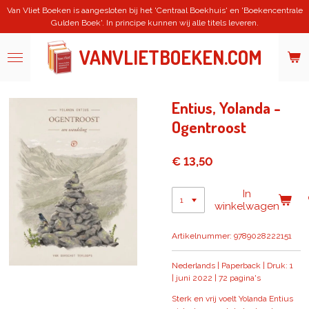
Van Vliet Boeken is aangesloten bij het 'Centraal Boekhuis' en 'Boekencentrale
Ga
Gulden Boek'. In principe kunnen wij alle titels leveren.
direct
naar
de
VANVLIETBOEKEN.COM
hoofdinhoud
Entius, Yolanda -
Ogentroost
€ 13,50
In
winkelwagen
Artikelnummer:
9789028222151
Nederlands | Paperback | Druk: 1
| juni 2022 | 72 pagina's
Sterk en vrij voelt Yolanda Entius