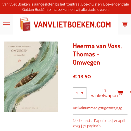
Van Vliet Boeken is aangesloten bij het 'Centraal Boekhuis' en 'Boekencentrale
Ga
Gulden Boek'. In principe kunnen wij alle titels leveren.
direct
naar
de
VANVLIETBOEKEN.COM
hoofdinhoud
Heerma van Voss,
Thomas -
Omwegen
€ 13,50
In
winkelwagen
Artikelnummer:
9789028231139
Nederlands | Paperback | 21 april
2023 | 72 pagina's