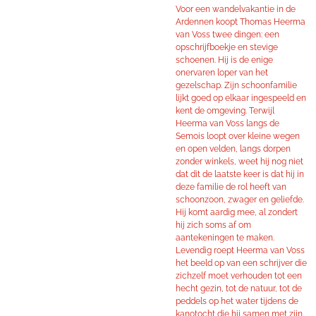
Voor een wandelvakantie in de
Ardennen koopt Thomas Heerma
van Voss twee dingen: een
opschrijfboekje en stevige
schoenen. Hij is de enige
onervaren loper van het
gezelschap. Zijn schoonfamilie
lijkt goed op elkaar ingespeeld en
kent de omgeving. Terwijl
Heerma van Voss langs de
Semois loopt over kleine wegen
en open velden, langs dorpen
zonder winkels, weet hij nog niet
dat dit de laatste keer is dat hij in
deze familie de rol heeft van
schoonzoon, zwager en geliefde.
Hij komt aardig mee, al zondert
hij zich soms af om
aantekeningen te maken.
Levendig roept Heerma van Voss
het beeld op van een schrijver die
zichzelf moet verhouden tot een
hecht gezin, tot de natuur, tot de
peddels op het water tijdens de
kanotocht die hij samen met zijn