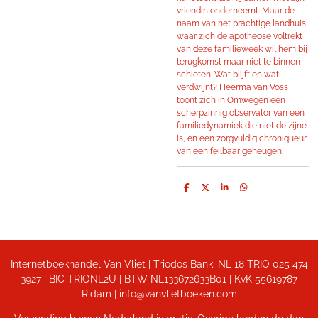
vriendin onderneemt. Maar de
naam van het prachtige landhuis
waar zich de apotheose voltrekt
van deze familieweek wil hem bij
terugkomst maar niet te binnen
schieten. Wat blijft en wat
verdwijnt? Heerma van Voss
toont zich in Omwegen een
scherpzinnig observator van een
familiedynamiek die niet de zijne
is, en een zorgvuldig chroniqueur
van een feilbaar geheugen.
D
D
S
D
e
e
h
e
l
e
a
l
e
l
r
e
n
e
n
Internetboekhandel Van Vliet | Triodos Bank: NL 18 TRIO 025 474
3927 | BIC TRIONL2U | BTW NL133672633B01 |
KvK 55619787
R'dam | info@vanvlietboeken.com