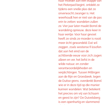
haar moeder aan een etappe van
het Pieterpad begint, ontdekt ze
tijdens een snelle plas dat ze
onverwacht zwanger is. Het
weerhoudt hen er niet van de pas
erin te zetten: wandelen zullen
ze. Vier jaar later maakt Borrel de
wandeling opnieuw, deze keer in
haar eentje. Voor haar gevoel
heeft ze sinds ze moeder is nooit
meer écht gewandeld. Dat wil
zeggen, zoals westerse fi losofen
dat aan het eind van de
achttiende eeuw voor zich zagen:
alleen en ver, het liefst in de
wilde natuur, en zonder
verantwoordelijkheden en
verplichtingen. Tussen Millingen
aan de Rijn en Groesbeek, tegen
de Duitse grens, overdenkt Borrel
wie er in deze tijd op die manier
kunnen wandelen. Wat betekent
het precies om vrij van lichaam
en geest te zijn? De Duivelsberg
is een openhartig en vlammend