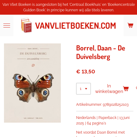
Van Vliet Boeken is aangesloten bij het 'Centraal Boekhuis' en 'Boekencentrale
Ga
Gulden Boek'. In principe kunnen wij alle titels leveren.
direct
naar
de
VANVLIETBOEKEN.COM
hoofdinhoud
Borrel, Daan - De
Duivelsberg
€ 13,50
In
winkelwagen
Artikelnummer:
9789028252103
Nederlands | Paperback | 13 juni
2025 | 64 pagina's
Net voordat Daan Borrel met