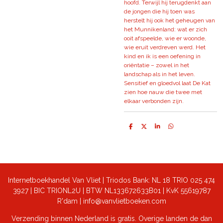
hoofd. Terwijl hij terugdenkt aan
de jongen die hij toen was
herstelt hij ook het geheugen van
het Munnikenland: wat er zich
ooit afspeelde, wie er woonde,
wie eruit verdreven werd. Het
kind en ik is een oefening in
oriëntatie – zowel in het
landschap als in het leven.
Sensitief en gloedvol laat De Kat
zien hoe nauw die twee met
elkaar verbonden zijn.
D
D
S
D
e
e
h
e
l
e
a
l
e
l
r
e
n
e
n
Internetboekhandel Van Vliet | Triodos Bank: NL 18 TRIO 025 474
3927 | BIC TRIONL2U | BTW NL133672633B01 |
KvK 55619787
R'dam | info@vanvlietboeken.com
Verzending binnen Nederland is gratis. Overige landen de dan