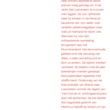
vele zomers doorbracht stond
precies hoog genoeg om in de
verte Slot Loevestein te kunnen
zien liggen. Op zijn vijftiende
reed hij erheen in de Renault
Dauphine van zijn vader, over
verlaten polderweggetjes waar
niets of niemand te raken viel.
Wanneer hij voor een
onthaastende wandeling
terugkeert naar het
Munnikenland, het eeuwenoude
gebied rond het slot langs de
Waal, is alles oervertrouwd en
toch zo anders. De dijken werden
verbreed, de polders met de paar
boerderijen werden gesloopt,
Rijkswaterstaat regeerde met
straffe hand. Onderweg van de
Nieuwendijk van Brakel naar
Loevestein vormen de regels van
‘Het kind en ik’ richtingaanwijzers
door het landschap. De Kat leerde
het magistrale gedicht van
Martinus Nijhoff op school uit zijn