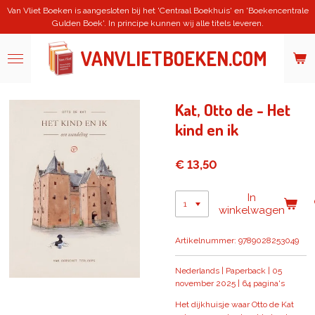
Van Vliet Boeken is aangesloten bij het 'Centraal Boekhuis' en 'Boekencentrale
Ga
Gulden Boek'. In principe kunnen wij alle titels leveren.
direct
naar
de
VANVLIETBOEKEN.COM
hoofdinhoud
Kat, Otto de - Het
kind en ik
€ 13,50
In
winkelwagen
Artikelnummer:
9789028253049
Nederlands | Paperback | 05
november 2025 | 64 pagina's
Het dijkhuisje waar Otto de Kat