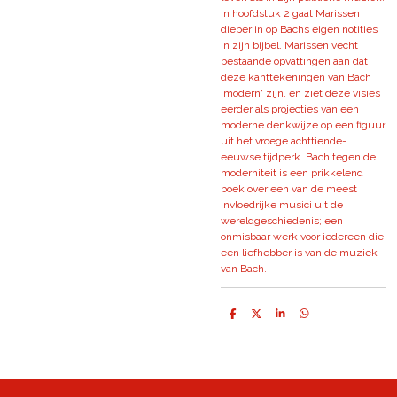
In hoofdstuk 2 gaat Marissen
dieper in op Bachs eigen notities
in zijn bijbel. Marissen vecht
bestaande opvattingen aan dat
deze kanttekeningen van Bach
'modern' zijn, en ziet deze visies
eerder als projecties van een
moderne denkwijze op een figuur
uit het vroege achttiende-
eeuwse tijdperk. Bach tegen de
moderniteit is een prikkelend
boek over een van de meest
invloedrijke musici uit de
wereldgeschiedenis; een
onmisbaar werk voor iedereen die
een liefhebber is van de muziek
van Bach.
D
D
S
D
e
e
h
e
l
e
a
l
e
l
r
e
n
e
n