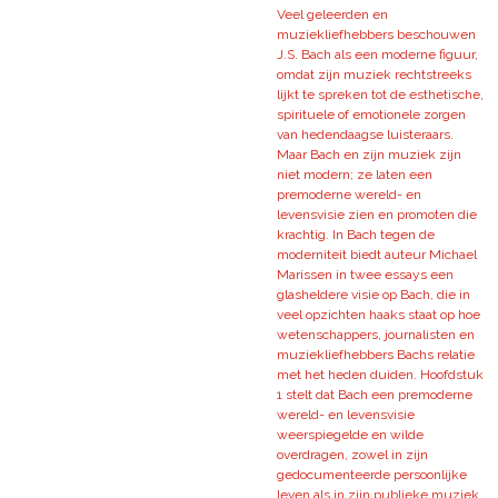
Veel geleerden en
muziekliefhebbers beschouwen
J.S. Bach als een moderne figuur,
omdat zijn muziek rechtstreeks
lijkt te spreken tot de esthetische,
spirituele of emotionele zorgen
van hedendaagse luisteraars.
Maar Bach en zijn muziek zijn
niet modern; ze laten een
premoderne wereld- en
levensvisie zien en promoten die
krachtig. In Bach tegen de
moderniteit biedt auteur Michael
Marissen in twee essays een
glasheldere visie op Bach, die in
veel opzichten haaks staat op hoe
wetenschappers, journalisten en
muziekliefhebbers Bachs relatie
met het heden duiden. Hoofdstuk
1 stelt dat Bach een premoderne
wereld- en levensvisie
weerspiegelde en wilde
overdragen, zowel in zijn
gedocumenteerde persoonlijke
leven als in zijn publieke muziek.