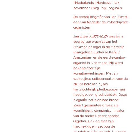
| Nederlands | Hardcover | 27
november 2025 | 640 pagina's
De eerste biografie van Jan Zwart,
een van Nederlands invloedrijkste
organisten
Jan Zwart (1877-1937) was bijna
veertig jaar organist van het
Strümphler-orgel in de Hersteld
Evangelisch Lutherse Kerk in
Amsterdam en de eerste cantor-
organist in Nederland. Hij werd
bekend door zijn
koraalbewerkingen. Met zijn
wekelijkse radioconcerten voor de
NCRV bereikte hij als
hartstochtelijk pleitbezorger van
het orgel een groot publiek. Deze
biografie laat zien hoe breed
Zwart georiënteerd was: als
koordirigent, componist, initiator
van de reeks Nederlandsche
Orgelmuziek en met zijn
hardnekkige inzet voor de
muziek van Sweelinck. Uitvoerig