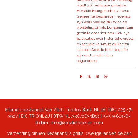
wordt zijn verhouding met de
Hersteld Evangelisch-Lutherse
Gemeente beschreven, evenals
zijn werk voor de NCRV en de
worsteling om als kunstenaar zijn
gezin te onderhouden. Ook zijn
publicaties over historische orgels
en actuele kerkmuziek komen
aan bod. Door de hele biografie
zijn veel unieke foto’s
opgenomen.
D
D
S
D
e
e
h
e
l
e
a
l
e
l
r
e
n
e
n
Internetboekhandel Van Vliet | Triodos Bank: NL 18 TRIO 025 474
3927 | BIC TRIONL2U | BTW NL133672633B01 |
KvK 55619787
R'dam | info@vanvlietboeken.com
Verzending binnen Nederland is gratis. Overige landen de dan