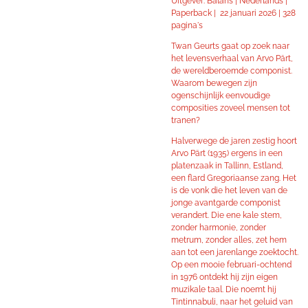
Uitgever: Balans | Nederlands |
Paperback | 22 januari 2026 | 328
pagina's
Twan Geurts gaat op zoek naar
het levensverhaal van Arvo Pärt,
de wereldberoemde componist.
Waarom bewegen zijn
ogenschijnlijk eenvoudige
composities zoveel mensen tot
tranen?
Halverwege de jaren zestig hoort
Arvo Pärt (1935) ergens in een
platenzaak in Tallinn, Estland,
een flard Gregoriaanse zang. Het
is de vonk die het leven van de
jonge avantgarde componist
verandert. Die ene kale stem,
zonder harmonie, zonder
metrum, zonder alles, zet hem
aan tot een jarenlange zoektocht.
Op een mooie februari-ochtend
in 1976 ontdekt hij zijn eigen
muzikale taal. Die noemt hij
Tintinnabuli, naar het geluid van