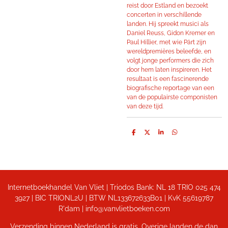
reist door Estland en bezoekt
concerten in verschillende
landen. Hij spreekt musici als
Daniel Reuss, Gidon Kremer en
Paul Hillier, met wie Pärt zijn
wereldpremières beleefde, en
volgt jonge performers die zich
door hem laten inspireren. Het
resultaat is een fascinerende
biografische reportage van een
van de populairste componisten
van deze tijd.
D
D
S
D
e
e
h
e
l
e
a
l
e
l
r
e
n
e
n
Internetboekhandel Van Vliet | Triodos Bank: NL 18 TRIO 025 474
3927 | BIC TRIONL2U | BTW NL133672633B01 |
KvK 55619787
R'dam | info@vanvlietboeken.com
Verzending binnen Nederland is gratis. Overige landen de dan