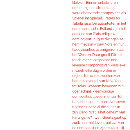
klokken. Binnen enkele jaren
creëert hij een stroom aan
wereldberoemde composities als
Spiegel im Spiegel, Fratres en
Tabula rasa. De autoriteiten in het
communistische Estland zijn niet
gediend van Pärts religieuze
coming-out. In 1980 dwingen ze
hem met zijn vrouw Nora en hun
twee zoontjes te emigreren naar
het Westen. Daar groeit Pärt uit
tot de meest gespeelde nog
levende componist van klassieke
muziek: elke dag worden er
ergens ter wereld werken van
hem uitgevoerd, van New York
tot Tokio. Waarom bewegen zijn
ogenschijnlijk eenvoudige
composities zoveel mensen tot
tranen, ongeacht hun levensover
tuiging? Hoezo al die stiltes in
zijn werk? Wat is het geheim van
Pärts genie? Twan Geurts gaat op
zoek naar het levensverhaal van
de componist en zijn muziek. Hij