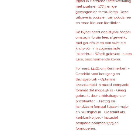
Bijbel in Herziene Statenvertaling
met psalmen 1773, enige
gezangen en formulieren. Deze
uitgave is voorzien van goudsnee
en twee kleuren leeslinten.
De Bijbel heeft een stijlvol soepel
omslag in bruin leer, afgewerkt
met goudfolie en een subtiele
kruis-vorm in zogenaamde
'blinddruk'. Wordt geleverd in een
luxe, beschermende koker.
Formaat: 14x21 cm Kenmerken: -
Geschikt voor kerkgang en
thuisgebruik - Optimale
leesbaarheid in meest compacte
formaat dat mogelijk is - Graag
gebruikt door ambtsdragers en
predikanten - Prettig en
handzaam formaat tussen major
en huisbijbel in - Geschikt als
kerkbankbijbel - Inclusief
berijmde psalmen 1773 en
formulieren.