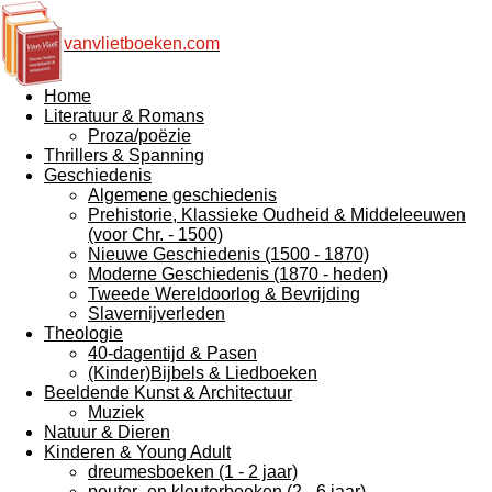
vanvlietboeken.com
Home
Literatuur & Romans
Proza/poëzie
Thrillers & Spanning
Geschiedenis
Algemene geschiedenis
Prehistorie, Klassieke Oudheid & Middeleeuwen
(voor Chr. - 1500)
Nieuwe Geschiedenis (1500 - 1870)
Moderne Geschiedenis (1870 - heden)
Tweede Wereldoorlog & Bevrijding
Slavernijverleden
Theologie
40-dagentijd & Pasen
(Kinder)Bijbels & Liedboeken
Beeldende Kunst & Architectuur
Muziek
Natuur & Dieren
Kinderen & Young Adult
dreumesboeken (1 - 2 jaar)
peuter- en kleuterboeken (2 - 6 jaar)