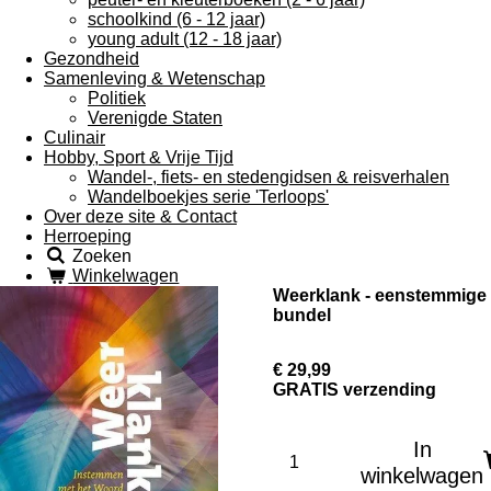
schoolkind (6 - 12 jaar)
young adult (12 - 18 jaar)
Gezondheid
Samenleving & Wetenschap
Politiek
Verenigde Staten
Culinair
Hobby, Sport & Vrije Tijd
Wandel-, fiets- en stedengidsen & reisverhalen
Wandelboekjes serie 'Terloops'
Over deze site & Contact
Herroeping
Zoeken
Winkelwagen
Weerklank - eenstemmige
bundel
€ 29,99
GRATIS verzending
In
winkelwagen