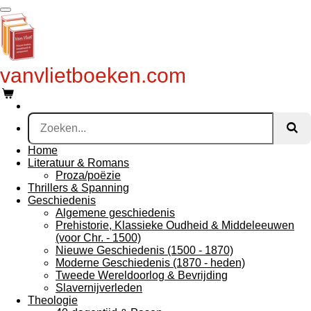
Ga
direct
naar
de
hoofdinhoud
vanvlietboeken.com
Home
Literatuur & Romans
Proza/poëzie
Thrillers & Spanning
Geschiedenis
Algemene geschiedenis
Prehistorie, Klassieke Oudheid & Middeleeuwen
(voor Chr. - 1500)
Nieuwe Geschiedenis (1500 - 1870)
Moderne Geschiedenis (1870 - heden)
Tweede Wereldoorlog & Bevrijding
Slavernijverleden
Theologie