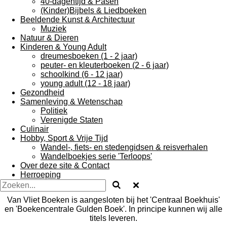
40-dagentijd & Pasen
(Kinder)Bijbels & Liedboeken
Beeldende Kunst & Architectuur
Muziek
Natuur & Dieren
Kinderen & Young Adult
dreumesboeken (1 - 2 jaar)
peuter- en kleuterboeken (2 - 6 jaar)
schoolkind (6 - 12 jaar)
young adult (12 - 18 jaar)
Gezondheid
Samenleving & Wetenschap
Politiek
Verenigde Staten
Culinair
Hobby, Sport & Vrije Tijd
Wandel-, fiets- en stedengidsen & reisverhalen
Wandelboekjes serie 'Terloops'
Over deze site & Contact
Herroeping
Van Vliet Boeken is aangesloten bij het 'Centraal Boekhuis'
en 'Boekencentrale Gulden Boek'. In principe kunnen wij alle
titels leveren.