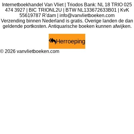
n
e
n
Internetboekhandel Van Vliet | Triodos Bank: NL 18 TRIO 025
474 3927 | BIC TRIONL2U | BTW NL133672633B01 |
KvK
55619787 R'dam | info@vanvlietboeken.com
Verzending binnen Nederland is gratis. Overige landen de dan
geldende portkosten. Antiquarische boeken kunnen afwijken.
Herroeping
© 2026 vanvlietboeken.com