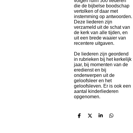
volgen ruim 500 liederen
die de bijbelse boodschap
vertolken of daar met
instemming op antwoorden.
Deze liederen zijn
verzameld uit de schat van
de kerk van alle tijden, en
uit een brede waaier van
recentere uitgaven.
De liederen zijn geordend
in rubrieken bij het kerkelijk
jaar, bij momenten van de
eredienst en bij
onderwerpen uit de
geloofsleer en het
geloofsleven. Er is ook een
aantal kinderliederen
opgenomen.
D
D
S
D
e
e
h
e
l
e
a
l
e
l
r
e