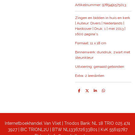
Artikelnummer:
9789491575013
Zingen en bidden in huis en kerk
| Auteur: Divers | Nederlands |
Hardcover | Druk: 1 | mei 2013 |
1600 pagina's
Formaat: 11 x 18 cm
Binnenwerk: dundruk, zwart met
steunkleur
Uitvoering: genaaid gebonden
Extra: 2 leeslinten
D
D
S
D
e
e
h
e
l
e
a
l
e
l
r
e
n
e
n
Internetboekhandel Van Vliet | Triodos Bank: NL 18 TRIO 025 474
3927 | BIC TRIONL2U | BTW NL133672633B01 |
KvK 55619787