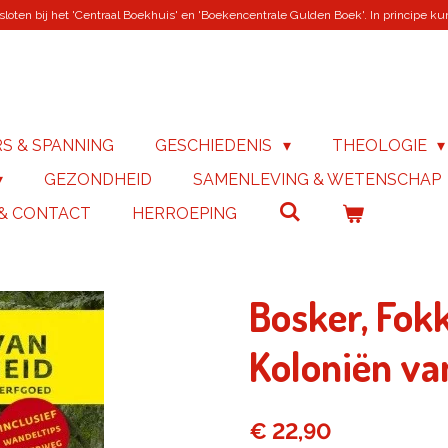
loten bij het 'Centraal Boekhuis' en 'Boekencentrale Gulden Boek'. In principe kunn
RS & SPANNING
GESCHIEDENIS
THEOLOGIE
GEZONDHEID
SAMENLEVING & WETENSCHAP
 & CONTACT
HERROEPING
Bosker, Fok
Koloniën va
€ 22,90