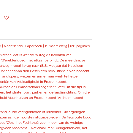
 Nederlands | Paperback | 11 maart 2025 | 168 pagina's
storie, dat is wat de routegids Koloniën van
 Werelderfgoed met elkaar verbindt. De meerdaagse
derweg – voert terug naar 1818. Het jaar dat Napoleon
 Johannes van den Bosch een revolutionair plan bedacht.
r landlopers, wezen en armen aan werk te helpen.
oniën van Weldadigheid in Frederiksoord,
izen en Ommerschans opgericht. Veel uit die tijd is
, het stratenplan, parken en de landinrichting. Om die
gheid Veenhuizen en Frederiksoord-Wilhelminaoord
rond, oude veengebieden of wildernis. Die afgelegen
enzen aan de mooiste natuurgebieden. De fietsroute loopt
iese Wold, het Fochteloërveen – een van de weinige
gveen voorkomt – Nationaal Park Dwingelderveld, het