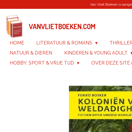
Van Vliet Boeken is aanges
Ga
direct
naar
de
VANVLIETBOEKEN.COM
hoofdinhoud
HOME
LITERATUUR & ROMANS
THRILLE
NATUUR & DIEREN
KINDEREN & YOUNG ADULT
HOBBY, SPORT & VRIJE TIJD
OVER DEZE SITE