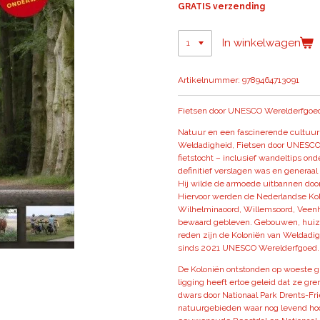
GRATIS verzending
In winkelwagen
Artikelnummer:
9789464713091
Fietsen door UNESCO Werelderfgoed |
Natuur en een fascinerende cultuurhi
Weldadigheid, Fietsen door UNESCO
fietstocht – inclusief wandeltips on
definitief verslagen was en generaal
Hij wilde de armoede uitbannen doo
Hiervoor werden de Nederlandse Kol
Wilhelminaoord, Willemsoord, Veenhu
bewaard gebleven. Gebouwen, huizen
reden zijn de Koloniën van Weldadi
sinds 2021 UNESCO Werelderfgoed.
De Koloniën ontstonden op woeste g
ligging heeft ertoe geleid dat ze gr
dwars door Nationaal Park Drents-Fr
natuurgebieden waar nog levend hoo