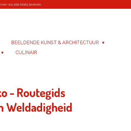
en wij alle titels leveren.
BEELDENDE KUNST & ARCHITECTUUR
CULINAIR
ko - Routegids
n Weldadigheid