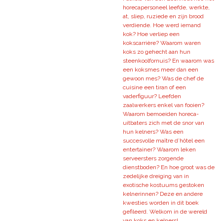
horecapersoneel leefde, werkte,
at, sliep, ruziede en zijn brood
verdiende. Hoe werd iemand
kok? Hoe verliep een
kokscarrière? Waarom waren
koks zo gehecht aan hun
steenkoolfornuis? En waarom was
een koksmes meer dan een
gewoon mes? Was de chef de
cuisine een tiran of een
vaderfiguur? Leefden
zaalwerkers enkel van fooien?
Waarom bemoeiden horeca-
uitbaters zich met de snor van
hun kelners? Was een
succesvolle maître d’hôtel een
entertainer? Waarom leken
serveersters zorgende
dienstboden? En hoe groot was de
zedelijke dreiging van in
exotische kostuums gestoken
kelnerinnen? Deze en andere
kwesties worden in dit boek
gefileerd. Welkom in de wereld
van koks en kelners!