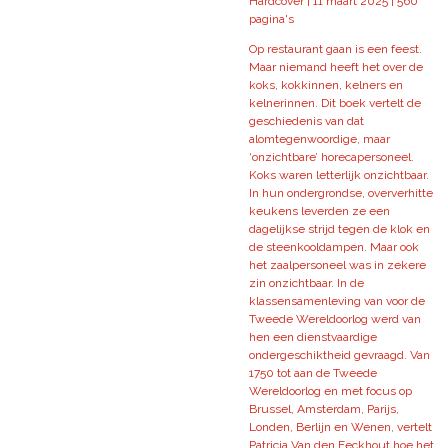
Hardcover | 11 maart 2025 | 560
pagina's
Op restaurant gaan is een feest.
Maar niemand heeft het over de
koks, kokkinnen, kelners en
kelnerinnen. Dit boek vertelt de
geschiedenis van dat
alomtegenwoordige, maar
‘onzichtbare’ horecapersoneel.
Koks waren letterlijk onzichtbaar.
In hun ondergrondse, oververhitte
keukens leverden ze een
dagelijkse strijd tegen de klok en
de steenkooldampen. Maar ook
het zaalpersoneel was in zekere
zin onzichtbaar. In de
klassensamenleving van voor de
Tweede Wereldoorlog werd van
hen een dienstvaardige
ondergeschiktheid gevraagd. Van
1750 tot aan de Tweede
Wereldoorlog en met focus op
Brussel, Amsterdam, Parijs,
Londen, Berlijn en Wenen, vertelt
Patricia Van den Eeckhout hoe het