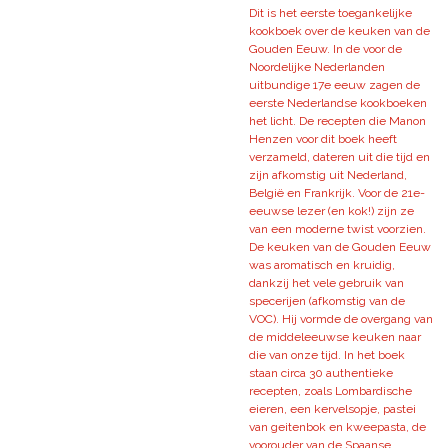
Dit is het eerste toegankelijke
kookboek over de keuken van de
Gouden Eeuw. In de voor de
Noordelijke Nederlanden
uitbundige 17e eeuw zagen de
eerste Nederlandse kookboeken
het licht. De recepten die Manon
Henzen voor dit boek heeft
verzameld, dateren uit die tijd en
zijn afkomstig uit Nederland,
België en Frankrijk. Voor de 21e-
eeuwse lezer (en kok!) zijn ze
van een moderne twist voorzien.
De keuken van de Gouden Eeuw
was aromatisch en kruidig,
dankzij het vele gebruik van
specerijen (afkomstig van de
VOC). Hij vormde de overgang van
de middeleeuwse keuken naar
die van onze tijd. In het boek
staan circa 30 authentieke
recepten, zoals Lombardische
eieren, een kervelsopje, pastei
van geitenbok en kweepasta, de
voorouder van de Spaanse