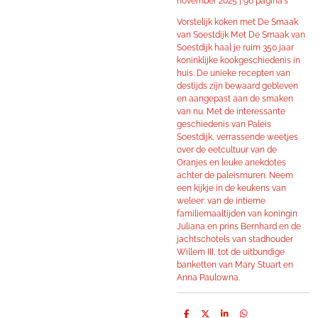
november 2025 | 96 pagina's
Vorstelijk koken met De Smaak
van Soestdijk Met De Smaak van
Soestdijk haal je ruim 350 jaar
koninklijke kookgeschiedenis in
huis. De unieke recepten van
destijds zijn bewaard gebleven
en aangepast aan de smaken
van nu. Met de interessante
geschiedenis van Paleis
Soestdijk, verrassende weetjes
over de eetcultuur van de
Oranjes en leuke anekdotes
achter de paleismuren. Neem
een kijkje in de keukens van
weleer: van de intieme
familiemaaltijden van koningin
Juliana en prins Bernhard en de
jachtschotels van stadhouder
Willem III, tot de uitbundige
banketten van Mary Stuart en
Anna Paulowna.
D
D
S
D