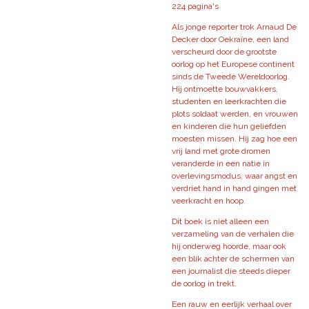
224 pagina's
Als jonge reporter trok Arnaud De
Decker door Oekraïne, een land
verscheurd door de grootste
oorlog op het Europese continent
sinds de Tweede Wereldoorlog.
Hij ontmoette bouwvakkers,
studenten en leerkrachten die
plots soldaat werden, en vrouwen
en kinderen die hun geliefden
moesten missen. Hij zag hoe een
vrij land met grote dromen
veranderde in een natie in
overlevingsmodus, waar angst en
verdriet hand in hand gingen met
veerkracht en hoop.
Dit boek is niet alleen een
verzameling van de verhalen die
hij onderweg hoorde, maar ook
een blik achter de schermen van
een journalist die steeds dieper
de oorlog in trekt.
Een rauw en eerlijk verhaal over