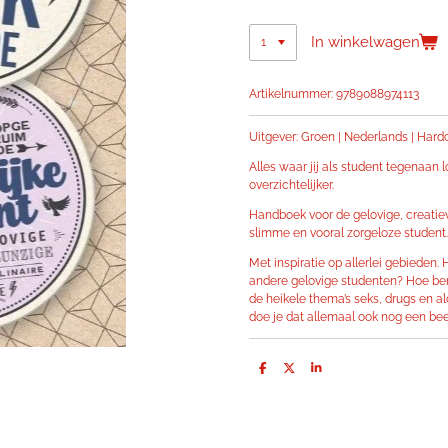
In winkelwagen
Artikelnummer:
9789088974113
Uitgever: Groen | Nederlands | Hardc
Alles waar jij als student tegenaan 
overzichtelijker.
Handboek voor de gelovige, creatieve
slimme en vooral zorgeloze student.
Met inspiratie op allerlei gebieden
andere gelovige studenten? Hoe ben
de heikele thema’s seks, drugs en alc
doe je dat allemaal ook nog een bee
D
D
S
e
e
h
l
e
a
e
l
r
n
e