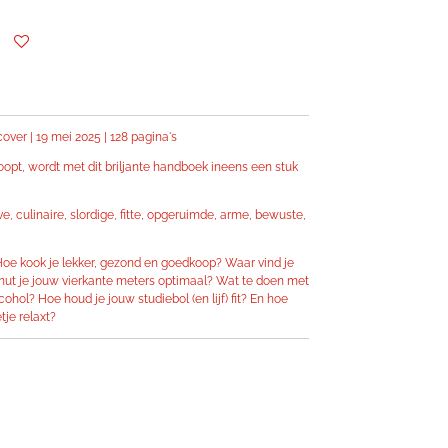
over | 19 mei 2025 | 128 pagina's
loopt, wordt met dit briljante handboek ineens een stuk
, culinaire, slordige, fitte, opgeruimde, arme, bewuste,
. Hoe kook je lekker, gezond en goedkoop? Waar vind je
ut je jouw vierkante meters optimaal? Wat te doen met
ohol? Hoe houd je jouw studiebol (en lijf) fit? En hoe
tje relaxt?