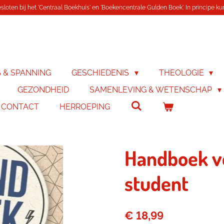
loten bij het 'Centraal Boekhuis' en 'Boekencentrale Gulden Boek'. In principe kunn
S & SPANNING
GESCHIEDENIS
THEOLOGIE
GEZONDHEID
SAMENLEVING & WETENSCHAP
& CONTACT
HERROEPING
Handboek vo
student
€ 18,99