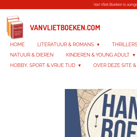
Van Vliet Boeken is aanges
Ga
direct
naar
de
VANVLIETBOEKEN.COM
hoofdinhoud
HOME
LITERATUUR & ROMANS
THRILLER
NATUUR & DIEREN
KINDEREN & YOUNG ADULT
HOBBY, SPORT & VRIJE TIJD
OVER DEZE SITE 