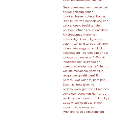
Gebruikmakend van diverse niet
eerder geraadpleegde
(privé)archieven schetst Han van
Bree in Het vertroebelde oog een
genuanceerd beeld van de
persoon Hofmans. Wie was deze
Amsterdamse vrouw van
eenvoudige komaf, bij wie zo
velen – van jong tot oud, van arm
tot rijk, van laaggeschoold tot
hooggeleerd – te rade gingen als
ze ergens mee zaten? Was zij
inderdaad een sturende en
manipulatieve intrigante? Had zij
voor de monarchie gevaarlijke
religieuze opvattingen? En
bovenal: wat wilde zij bereiken?
Door haar hele leven te
beschouwen, geeft Van Bree een
completer beeld van Hofmans en
biedt hij een nieuwe, heldere kijk
op de wijze waarop zij onder
meer Juliana, maar ook
Wilhelmina en zelfs Bernhard