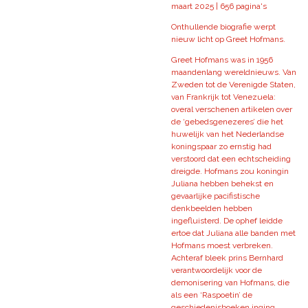
maart 2025 | 656 pagina's
Onthullende biografie werpt
nieuw licht op Greet Hofmans.
Greet Hofmans was in 1956
maandenlang wereldnieuws. Van
Zweden tot de Verenigde Staten,
van Frankrijk tot Venezuela:
overal verschenen artikelen over
de ‘gebedsgenezeres’ die het
huwelijk van het Nederlandse
koningspaar zo ernstig had
verstoord dat een echtscheiding
dreigde. Hofmans zou koningin
Juliana hebben behekst en
gevaarlijke pacifistische
denkbeelden hebben
ingefluisterd. De ophef leidde
ertoe dat Juliana alle banden met
Hofmans moest verbreken.
Achteraf bleek prins Bernhard
verantwoordelijk voor de
demonisering van Hofmans, die
als een ‘Raspoetin’ de
geschiedenisboeken inging.