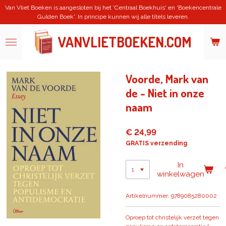
Van Vliet Boeken is aangesloten bij het 'Centraal Boekhuis' en 'Boekencentrale
Ga
Gulden Boek'. In principe kunnen wij alle titels leveren.
direct
naar
de
VANVLIETBOEKEN.COM
hoofdinhoud
Voorde, Mark van
de - Niet in onze
naam
€ 24,99
GRATIS verzending
In
winkelwagen
Artikelnummer:
9789085280002
Oproep tot christelijk verzet tegen