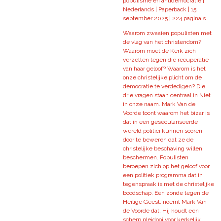
populisme en antidemocratie |
Nederlands | Paperback | 15
september 2025 | 224 pagina's
Waarom zwaaien populisten met
de vlag van het christendom?
Waarom moet de Kerk zich
verzetten tegen die recuperatie
van haar geloof? Waarom is het
onze christelijke plicht om de
democratie te verdedigen? Die
drie vragen staan centraal in Niet
in onze naam. Mark Van de
Voorde toont waarom het bizar is
dat in een geseculariseerde
wereld politici kunnen scoren
door te beweren dat ze de
christelijke beschaving willen
beschermen. Populisten
beroepen zich op het geloof voor
een politiek programma dat in
tegenspraak is met de christelijke
boodschap. Een zonde tegen de
Heilige Geest, noemt Mark Van
de Voorde dat. Hij houdt een
scherp pleidooi voor kerkelijk