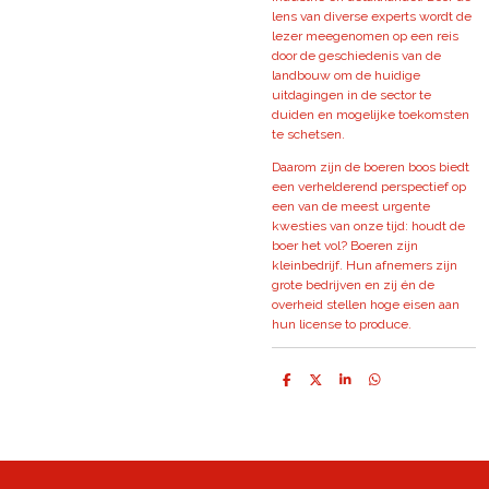
lens van diverse experts wordt de
lezer meegenomen op een reis
door de geschiedenis van de
landbouw om de huidige
uitdagingen in de sector te
duiden en mogelijke toekomsten
te schetsen.
Daarom zijn de boeren boos biedt
een verhelderend perspectief op
een van de meest urgente
kwesties van onze tijd: houdt de
boer het vol? Boeren zijn
kleinbedrijf. Hun afnemers zijn
grote bedrijven en zij én de
overheid stellen hoge eisen aan
hun license to produce.
D
D
S
D
e
e
h
e
l
e
a
l
e
l
r
e
n
e
n