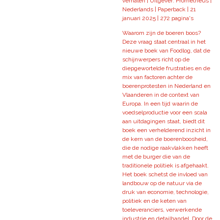
verhalen | Uitgever: Prometheus |
Nederlands | Paperback | 21
januari 2025 | 272 pagina's
Waarom zijn de boeren boos?
Deze vraag staat centraal in het
nieuwe boek van Foodlog, dat de
schijnwerpers richt op de
diepgewortelde frustraties en de
mix van factoren achter de
boerenprotesten in Nederland en
Vlaanderen in de context van
Europa. In een tijd waarin de
voedselproductie voor een scala
aan uitdagingen staat, biedt dit
boek een verhelderend inzicht in
de kern van de boerenboosheid,
die de nodige raakvlakken heeft
met de burger die van de
traditionele politiek is afgehaakt.
Het boek schetst de invloed van
landbouw op de natuur via de
druk van economie, technologie,
politiek en de keten van
toeleveranciers, verwerkende
industrie en detailhandel. Door de