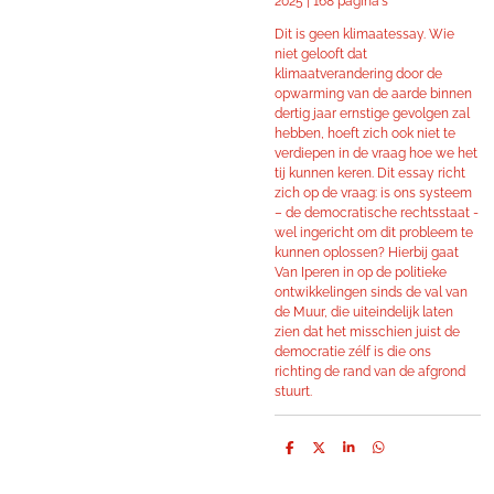
2025 | 168 pagina's
Dit is geen klimaatessay. Wie
niet gelooft dat
klimaatverandering door de
opwarming van de aarde binnen
dertig jaar ernstige gevolgen zal
hebben, hoeft zich ook niet te
verdiepen in de vraag hoe we het
tij kunnen keren. Dit essay richt
zich op de vraag: is ons systeem
– de democratische rechtsstaat -
wel ingericht om dit probleem te
kunnen oplossen? Hierbij gaat
Van Iperen in op de politieke
ontwikkelingen sinds de val van
de Muur, die uiteindelijk laten
zien dat het misschien juist de
democratie zélf is die ons
richting de rand van de afgrond
stuurt.
D
D
S
D
e
e
h
e
l
e
a
l
e
l
r
e