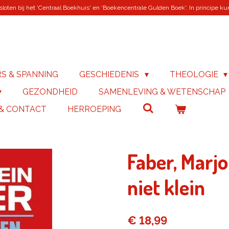
loten bij het 'Centraal Boekhuis' en 'Boekencentrale Gulden Boek'. In principe kunn
RS & SPANNING
GESCHIEDENIS
THEOLOGIE
GEZONDHEID
SAMENLEVING & WETENSCHAP
 & CONTACT
HERROEPING
Faber, Marjol
niet klein
€ 18,99