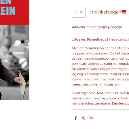
In winkelwagen
Artikelnummer:
9789044660746
Uitgever: Prometheus | Nederlands |
Mijn elf maanden op het ministerie v
onopgemerkt gebleven. Op het depa
dat een bewindspersoon zó onder v
een haatmachine op gang van ongeken
Bij voorbaat was men gekant tegen i
lag nog niets concreets, maar er wer
steken. Men heeft mij belachelijk 
meest besproken minister ooit.
Is dat erg? Nee. Maar het is nu wel t
vandaan kom, wat mij gevormd heeft,
ministerschap gebeurde. Een terugb
D
D
S
e
e
h
l
e
a