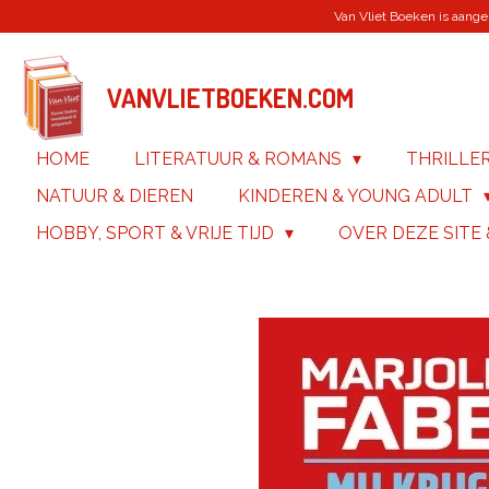
Van Vliet Boeken is aanges
Ga
direct
naar
de
VANVLIETBOEKEN.COM
hoofdinhoud
HOME
LITERATUUR & ROMANS
THRILLE
NATUUR & DIEREN
KINDEREN & YOUNG ADULT
HOBBY, SPORT & VRIJE TIJD
OVER DEZE SITE