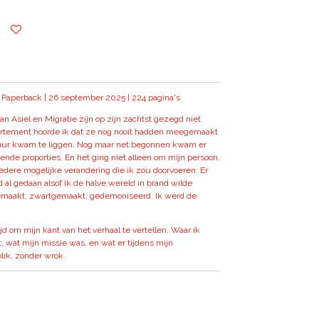
 Paperback | 26 september 2025 | 224 pagina's
an Asiel en Migratie zijn op zijn zachtst gezegd niet
rtement hoorde ik dat ze nog nooit hadden meegemaakt
uur kwam te liggen. Nog maar net begonnen kwam er
de proporties. En het ging niet alleen om mijn persoon.
edere mogelijke verandering die ik zou doorvoeren. Er
d al gedaan alsof ik de halve wereld in brand wilde
gemaakt, zwartgemaakt, gedemoniseerd. Ik werd de
ijd om mijn kant van het verhaal te vertellen. Waar ik
 wat mijn missie was, en wat er tijdens mijn
lik, zonder wrok.