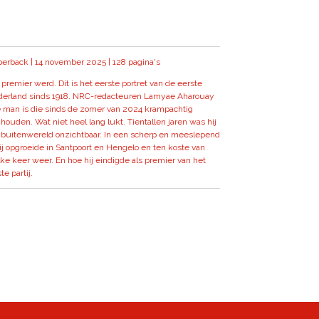
perback | 14 november 2025 | 128 pagina's
premier werd. Dit is het eerste portret van de eerste
Nederland sinds 1918. NRC-redacteuren Lamyae Aharouay
e man is die sinds de zomer van 2024 krampachtig
houden. Wat niet heel lang lukt. Tientallen jaren was hij
e buitenwereld onzichtbaar. In een scherp en meeslepend
ij opgroeide in Santpoort en Hengelo en ten koste van
lke keer weer. En hoe hij eindigde als premier van het
e partij.