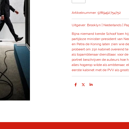
Artikelnummer:
9789492754752
Uitgever: Brooklyn | Nederlands | Pa
Bijna niemand kende Schoof toen hij 
partijloze minister-president van 
en Petra de Koning laten zien wie d
probeert om zijn kabinet overeind te 
als topambtenaar dienstbaar, voor d
portret beschrijven de auteurs hoe h
alles hogerop wilde als ambtenaar, e
eerste kabinet met de PVV als grootst
D
D
S
e
e
h
l
e
a
e
l
r
n
e