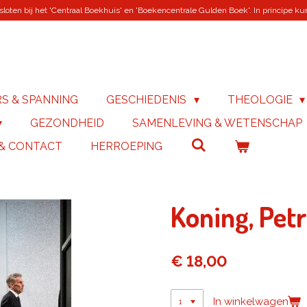
loten bij het 'Centraal Boekhuis' en 'Boekencentrale Gulden Boek'. In principe kunn
RS & SPANNING
GESCHIEDENIS
THEOLOGIE
GEZONDHEID
SAMENLEVING & WETENSCHAP
 & CONTACT
HERROEPING
Koning, Petr
€ 18,00
In winkelwagen