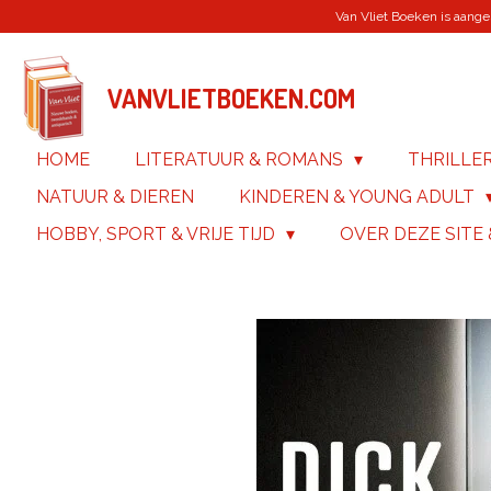
Van Vliet Boeken is aanges
Ga
direct
naar
de
VANVLIETBOEKEN.COM
hoofdinhoud
HOME
LITERATUUR & ROMANS
THRILLE
NATUUR & DIEREN
KINDEREN & YOUNG ADULT
HOBBY, SPORT & VRIJE TIJD
OVER DEZE SITE