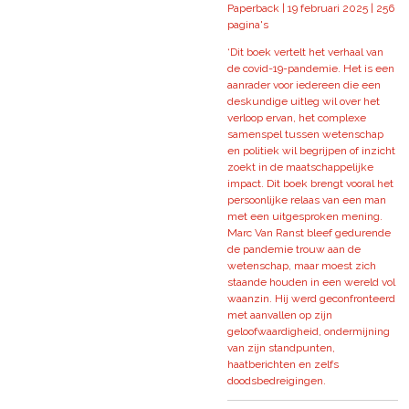
Paperback | 19 februari 2025 | 256
pagina's
‘Dit boek vertelt het verhaal van
de covid-19-pandemie. Het is een
aanrader voor iedereen die een
deskundige uitleg wil over het
verloop ervan, het complexe
samenspel tussen wetenschap
en politiek wil begrijpen of inzicht
zoekt in de maatschappelijke
impact. Dit boek brengt vooral het
persoonlijke relaas van een man
met een uitgesproken mening.
Marc Van Ranst bleef gedurende
de pandemie trouw aan de
wetenschap, maar moest zich
staande houden in een wereld vol
waanzin. Hij werd geconfronteerd
met aanvallen op zijn
geloofwaardigheid, ondermijning
van zijn standpunten,
haatberichten en zelfs
doodsbedreigingen.