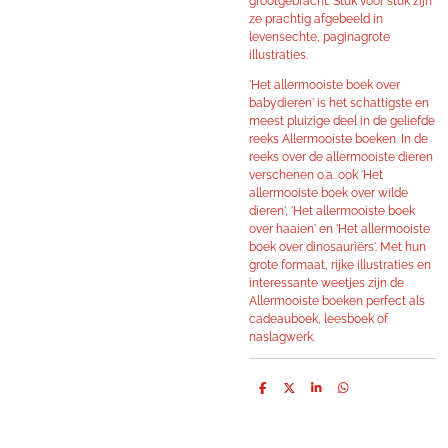
grootgebracht. Stuk voor stuk zijn
ze prachtig afgebeeld in
levensechte, paginagrote
illustraties.
'Het allermooiste boek over
babydieren' is het schattigste en
meest pluizige deel in de geliefde
reeks Allermooiste boeken. In de
reeks over de allermooiste dieren
verschenen o.a. ook 'Het
allermooiste boek over wilde
dieren', 'Het allermooiste boek
over haaien' en 'Het allermooiste
boek over dinosauriërs'. Met hun
grote formaat, rijke illustraties en
interessante weetjes zijn de
Allermooiste boeken perfect als
cadeauboek, leesboek of
naslagwerk.
D
D
S
D
e
e
h
e
l
e
a
l
e
l
r
e
n
e
n