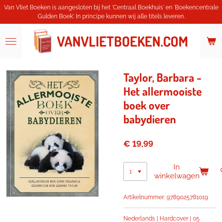
Van Vliet Boeken is aangesloten bij het 'Centraal Boekhuis' en 'Boekencentrale
Ga
Gulden Boek'. In principe kunnen wij alle titels leveren.
direct
naar
de
VANVLIETBOEKEN.COM
hoofdinhoud
Taylor, Barbara -
Het allermooiste
boek over
babydieren
€ 19,99
In
winkelwagen
Artikelnummer:
9789025781019
Nederlands | Hardcover | 05