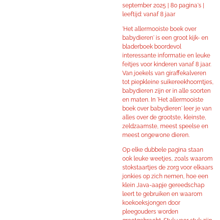
september 2025 | 80 pagina's |
leeftijd: vanaf 8 jaar
'Het allermooiste boek over
babydieren' is een groot kijk- en
bladerboek boordevol
interessante informatie en leuke
feitjes voor kinderen vanaf 8 jaar.
Van joekels van giraffekalveren
tot piepkleine suikereekhoorntjes,
babydieren zijn er in alle soorten
en maten. In 'Het allermooiste
boek over babydieren' leer je van
alles over de grootste, kleinste,
zeldzaamste, meest speelse en
meest ongewone dieren.
Op elke dubbele pagina staan
ook leuke weetjes, zoals waarom
stokstaartjes de zorg voor elkaars
jonkies op zich nemen, hoe een
klein Java-aapje gereedschap
leert te gebruiken en waarom
koekoeksjongen door
pleegouders worden