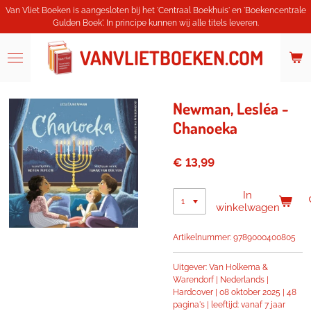
Van Vliet Boeken is aangesloten bij het 'Centraal Boekhuis' en 'Boekencentrale
Ga
Gulden Boek'. In principe kunnen wij alle titels leveren.
direct
naar
de
VANVLIETBOEKEN.COM
hoofdinhoud
Newman, Lesléa -
Chanoeka
€ 13,99
In
winkelwagen
Artikelnummer:
9789000400805
Uitgever: Van Holkema &
Warendorf | Nederlands |
Hardcover | 08 oktober 2025 | 48
pagina's | leeftijd: vanaf 7 jaar