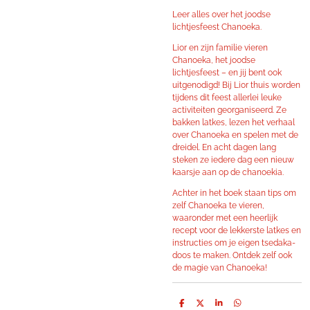
Leer alles over het joodse
lichtjesfeest Chanoeka.
Lior en zijn familie vieren
Chanoeka, het joodse
lichtjesfeest – en jij bent ook
uitgenodigd! Bij Lior thuis worden
tijdens dit feest allerlei leuke
activiteiten georganiseerd. Ze
bakken latkes, lezen het verhaal
over Chanoeka en spelen met de
dreidel. En acht dagen lang
steken ze iedere dag een nieuw
kaarsje aan op de chanoekia.
Achter in het boek staan tips om
zelf Chanoeka te vieren,
waaronder met een heerlijk
recept voor de lekkerste latkes en
instructies om je eigen tsedaka-
doos te maken. Ontdek zelf ook
de magie van Chanoeka!
D
D
S
D