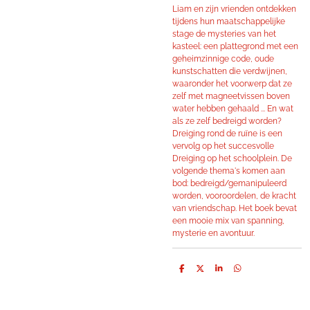
Liam en zijn vrienden ontdekken
tijdens hun maatschappelijke
stage de mysteries van het
kasteel: een plattegrond met een
geheimzinnige code, oude
kunstschatten die verdwijnen,
waaronder het voorwerp dat ze
zelf met magneetvissen boven
water hebben gehaald ... En wat
als ze zelf bedreigd worden?
Dreiging rond de ruïne is een
vervolg op het succesvolle
Dreiging op het schoolplein. De
volgende thema's komen aan
bod: bedreigd/gemanipuleerd
worden, vooroordelen, de kracht
van vriendschap. Het boek bevat
een mooie mix van spanning,
mysterie en avontuur.
D
D
S
D
e
e
h
e
l
e
a
l
e
l
r
e
n
e
n