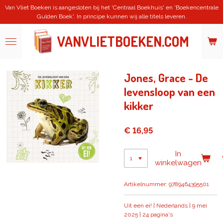
Van Vliet Boeken is aangesloten bij het 'Centraal Boekhuis' en 'Boekencentrale
Ga
Gulden Boek'. In principe kunnen wij alle titels leveren.
direct
naar
de
VANVLIETBOEKEN.COM
hoofdinhoud
Jones, Grace - De
levensloop van een
kikker
€ 16,95
In
winkelwagen
Artikelnummer:
9789464395501
Uit een ei! | Nederlands | 9 mei
2025 | 24 pagina's