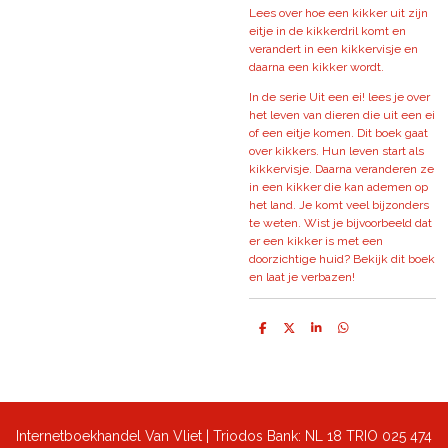
Lees over hoe een kikker uit zijn
eitje in de kikkerdril komt en
verandert in een kikkervisje en
daarna een kikker wordt.
In de serie Uit een ei! lees je over
het leven van dieren die uit een ei
of een eitje komen. Dit boek gaat
over kikkers. Hun leven start als
kikkervisje. Daarna veranderen ze
in een kikker die kan ademen op
het land. Je komt veel bijzonders
te weten. Wist je bijvoorbeeld dat
er een kikker is met een
doorzichtige huid? Bekijk dit boek
en laat je verbazen!
D
D
S
D
e
e
h
e
l
e
a
l
e
l
r
e
n
e
n
Internetboekhandel Van Vliet | Triodos Bank: NL 18 TRIO 025 474