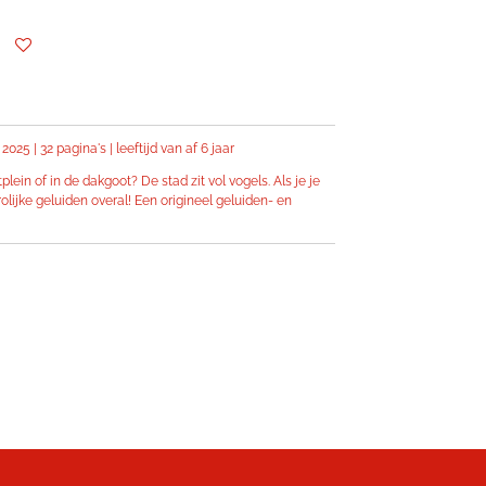
025 | 32 pagina's | leeftijd van af 6 jaar
ein of in de dakgoot? De stad zit vol vogels. Als je je
lijke geluiden overal! Een origineel geluiden- en