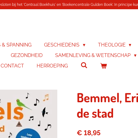
loten bij het 'Centraal Boekhuis' en 'Boekencentrale Gulden Boek'. In principe kunn
S & SPANNING
GESCHIEDENIS
THEOLOGIE
GEZONDHEID
SAMENLEVING & WETENSCHAP
& CONTACT
HERROEPING
Bemmel, Eri
de stad
€ 18,95