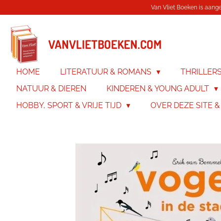
Van Vliet Boeken is aanges
Ga
direct
naar
de
VANVLIETBOEKEN.COM
hoofdinhoud
HOME
LITERATUUR & ROMANS
THRILLER
NATUUR & DIEREN
KINDEREN & YOUNG ADULT
HOBBY, SPORT & VRIJE TIJD
OVER DEZE SITE 