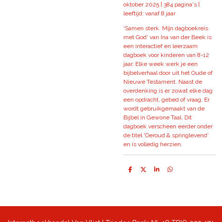
oktober 2025 | 384 pagina's |
leeftijd: vanaf 8 jaar
'Samen sterk. Mĳn dagboekreis
met God' van Ina van der Beek is
een interactief en leerzaam
dagboek voor kinderen van 8-12
jaar. Elke week werk je een
bijbelverhaal door uit het Oude of
Nieuwe Testament. Naast de
overdenking is er zowat elke dag
een opdracht, gebed of vraag. Er
wordt gebruikgemaakt van de
Bijbel in Gewone Taal. Dit
dagboek verscheen eerder onder
de titel 'Oeroud & springlevend'
en is volledig herzien.
D
D
S
D
e
e
h
e
l
e
a
l
e
l
r
e
n
e
n