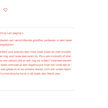
2025 | 40 pagina's
 dieren van verschillende groottes proberen in een boek
ergelijken.
perfect voor precies één mier. Niet meer en niet minder.
er nog wel twee leeuwen bij. Plus een krokodil of drie.
de vier zebra’s die er ook nog bij willen? Hoeveel dieren
it boek ontmoet je een eigenwijze mier die vindt dat er
 wat gebeurt er als andere dieren zich ook willen laten
n humoristische twist is dit boek een feest voor