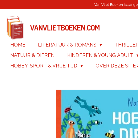
Van Vliet Boeken is aanges
Ga
direct
naar
de
VANVLIETBOEKEN.COM
hoofdinhoud
HOME
LITERATUUR & ROMANS
THRILLE
NATUUR & DIEREN
KINDEREN & YOUNG ADULT
HOBBY, SPORT & VRIJE TIJD
OVER DEZE SITE