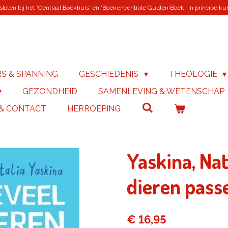
loten bij het 'Centraal Boekhuis' en 'Boekencentrale Gulden Boek'. In principe kunn
RS & SPANNING
GESCHIEDENIS
THEOLOGIE
GEZONDHEID
SAMENLEVING & WETENSCHAP
 & CONTACT
HERROEPING
Yaskina, Nat
dieren passe
€ 16,95