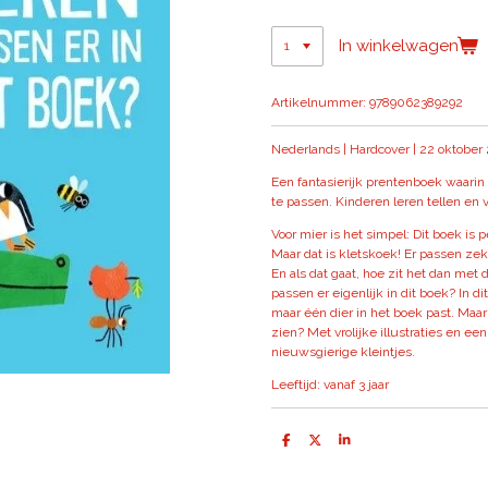
In winkelwagen
Artikelnummer:
9789062389292
Nederlands | Hardcover | 22 oktober 
Een fantasierijk prentenboek waarin
te passen. Kinderen leren tellen en v
Voor mier is het simpel: Dit boek is 
Maar dat is kletskoek! Er passen zek
En als dat gaat, hoe zit het dan met 
passen er eigenlijk in dit boek? In d
maar één dier in het boek past. Maar
zien? Met vrolijke illustraties en ee
nieuwsgierige kleintjes.
Leeftijd: vanaf 3 jaar
D
D
S
e
e
h
l
e
a
e
l
r