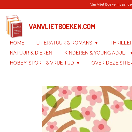
Van Vliet Boeken is aanges
Ga
direct
naar
de
VANVLIETBOEKEN.COM
hoofdinhoud
HOME
LITERATUUR & ROMANS
THRILLE
NATUUR & DIEREN
KINDEREN & YOUNG ADULT
HOBBY, SPORT & VRIJE TIJD
OVER DEZE SITE