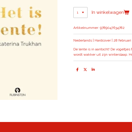
In winkelwagen
Artikelnummer:
9789047634782
Nederlands | Hardcover | 28 februari
De lente is in aantocht! De vogeltjes
wordt wakker uit zijn winterslaap. H
D
D
S
e
e
h
l
e
a
e
l
r
n
e