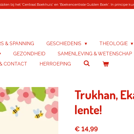
loten bij het 'Centraal Boekhuis' en 'Boekencentrale Gulden Boek'. In principe kunn
RS & SPANNING
GESCHIEDENIS
THEOLOGIE
GEZONDHEID
SAMENLEVING & WETENSCHAP
 & CONTACT
HERROEPING
Trukhan, Eka
lente!
€ 14,99