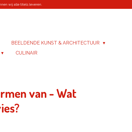
en wij alle titels leveren.
BEELDENDE KUNST & ARCHITECTUUR
CULINAIR
armen van - Wat
vies?