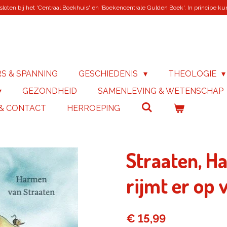
loten bij het 'Centraal Boekhuis' en 'Boekencentrale Gulden Boek'. In principe kunn
RS & SPANNING
GESCHIEDENIS
THEOLOGIE
GEZONDHEID
SAMENLEVING & WETENSCHAP
 & CONTACT
HERROEPING
Straaten, H
rijmt er op 
€ 15,99