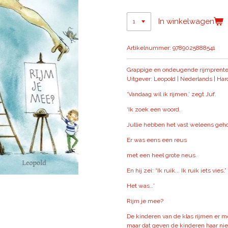
In winkelwagen
Artikelnummer:
9789025888541
Grappige en ondeugende rijmprente
Uitgever: Leopold | Nederlands | Har
‘Vandaag wil ik rijmen,’ zegt Juf.
‘Ik zoek een woord.
Jullie hebben het vast weleens geho
Er was eens een reus
met een heel grote neus.
En hij zei: “Ik ruik... Ik ruik iets vies
Het was…’
Rijm je mee?
De kinderen van de klas rijmen er met
maar dat geven de kinderen haar ni