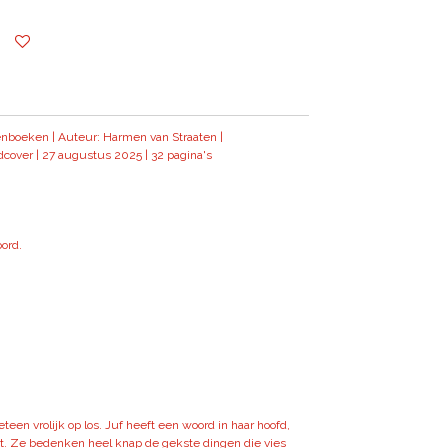
nboeken | Auteur: Harmen van Straaten |
dcover | 27 augustus 2025 | 32 pagina's
ord.
.”
een vrolijk op los. Juf heeft een woord in haar hoofd,
et. Ze bedenken heel knap de gekste dingen die vies