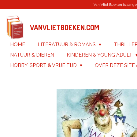
Van Vliet Boeken is aanges
Ga
direct
naar
de
VANVLIETBOEKEN.COM
hoofdinhoud
HOME
LITERATUUR & ROMANS
THRILLE
NATUUR & DIEREN
KINDEREN & YOUNG ADULT
HOBBY, SPORT & VRIJE TIJD
OVER DEZE SITE