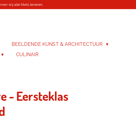
en wij alle titels leveren.
BEELDENDE KUNST & ARCHITECTUUR
CULINAIR
re - Eersteklas
d