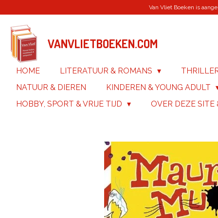
Van Vliet Boeken is aanges
Ga
direct
naar
de
VANVLIETBOEKEN.COM
hoofdinhoud
HOME
LITERATUUR & ROMANS
THRILLE
NATUUR & DIEREN
KINDEREN & YOUNG ADULT
HOBBY, SPORT & VRIJE TIJD
OVER DEZE SITE