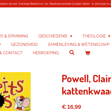
loten bij het 'Centraal Boekhuis' en 'Boekencentrale Gulden Boek'. In principe kunn
RS & SPANNING
GESCHIEDENIS
THEOLOGIE
GEZONDHEID
SAMENLEVING & WETENSCHAP
 & CONTACT
HERROEPING
Powell, Clai
kattenkwaa
€ 16,99