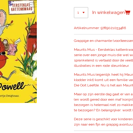
In winkelwagen
Artikelnummer:
9789021053486
Grappige en charmante (voor)leesser
Maurits Mus - Eersteklas kattenkwaa
serie over een jonge muis die wel w
sprankelend is vertaald door de veel
illustraties in een rode steunkleur.
Maurits Mus (eigenlijk heet hij Maur
klodder inkt) komt uit een familie 
Die Ooit Leefde. Nu is het aan Mauri
Maar op zijn eerste dag gaat er van a
(en wordt gered door een maf konij
bezorgen is helemaal niet zo makkeli
te bezorgen? En belangrijker: wordt 
Deze serie is geschikt voor kinder
zijn naar een fijn en grappig avontu