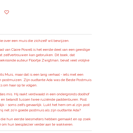
ie over een muis die zichzelf wil bewijzen.
d van Claire Powell is het eerste deel van een geestige
at zelfvertrouwen kan gebruiken. Dit boek, dat
bekroonde auteur Floortje Zwigtman, bevat veel vrolijke
its Muis, maar dat is een lang verhaal - iets met een
van postmuizen. Zijn oudtante Ada was de Beste Postmuis
ts om haar op te volgen.
lles mis. Hij raakt verdwaald in een ondergronds doolhof
n) en belandt tussen twee ruziënde paddenburen. Post
jk - soms zelfs gevaarlijk. Lukt het hem om al zijn post
hij net zo'n goede postmuis als zijn oudtante Ada?
en die hun eerste leesmeters hebben gemaakt en op zoek
ur om hun leesplezier verder aan te wakkeren.