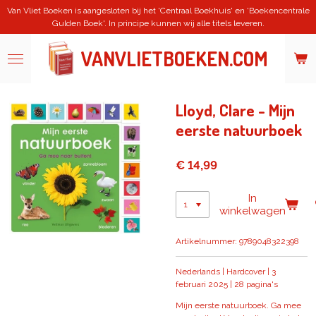
Van Vliet Boeken is aangesloten bij het 'Centraal Boekhuis' en 'Boekencentrale
Ga
Gulden Boek'. In principe kunnen wij alle titels leveren.
direct
naar
de
VANVLIETBOEKEN.COM
hoofdinhoud
Lloyd, Clare - Mijn
eerste natuurboek
€ 14,99
In
winkelwagen
Artikelnummer:
9789048322398
Nederlands | Hardcover | 3
februari 2025 | 28 pagina's
Mijn eerste natuurboek. Ga mee