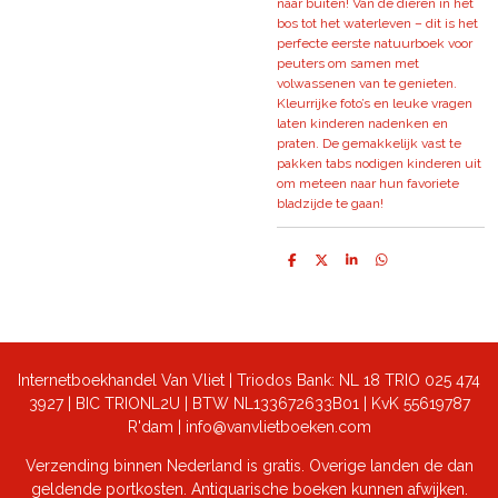
naar buiten! Van de dieren in het
bos tot het waterleven – dit is het
perfecte eerste natuurboek voor
peuters om samen met
volwassenen van te genieten.
Kleurrijke foto’s en leuke vragen
laten kinderen nadenken en
praten. De gemakkelijk vast te
pakken tabs nodigen kinderen uit
om meteen naar hun favoriete
bladzijde te gaan!
D
D
S
D
e
e
h
e
l
e
a
l
e
l
r
e
n
e
n
Internetboekhandel Van Vliet | Triodos Bank: NL 18 TRIO 025 474
3927 | BIC TRIONL2U | BTW NL133672633B01 |
KvK 55619787
R'dam | info@vanvlietboeken.com
Verzending binnen Nederland is gratis. Overige landen de dan
geldende portkosten. Antiquarische boeken kunnen afwijken.