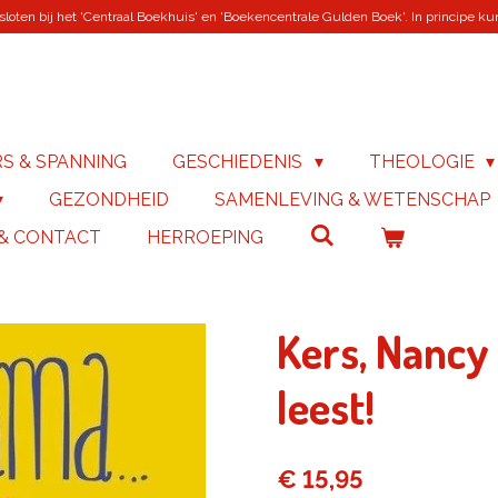
loten bij het 'Centraal Boekhuis' en 'Boekencentrale Gulden Boek'. In principe kunn
RS & SPANNING
GESCHIEDENIS
THEOLOGIE
GEZONDHEID
SAMENLEVING & WETENSCHAP
 & CONTACT
HERROEPING
Kers, Nancy 
leest!
€ 15,95