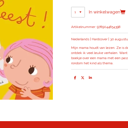
In winkelwagen
Artikelnummer:
9789044854398
Nederlands | Hardcover | 30 augustu
Mijn mama houdt van lezen. Ze is d
ontdek ik veel leuke verhalen. Want
boekje over een mama met een passi
rondom het kind als thema.
D
D
S
e
e
h
l
e
a
e
l
r
n
e