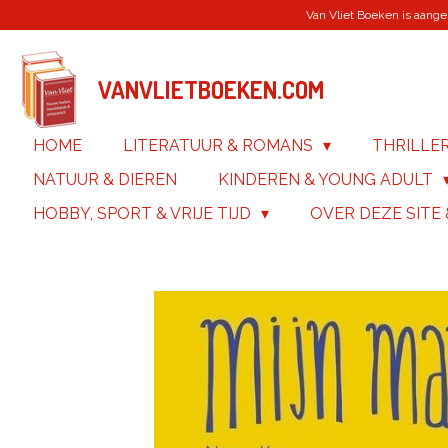
Van Vliet Boeken is aanges
Ga
direct
naar
de
VANVLIETBOEKEN.COM
hoofdinhoud
HOME
LITERATUUR & ROMANS
THRILLE
NATUUR & DIEREN
KINDEREN & YOUNG ADULT
HOBBY, SPORT & VRIJE TIJD
OVER DEZE SITE