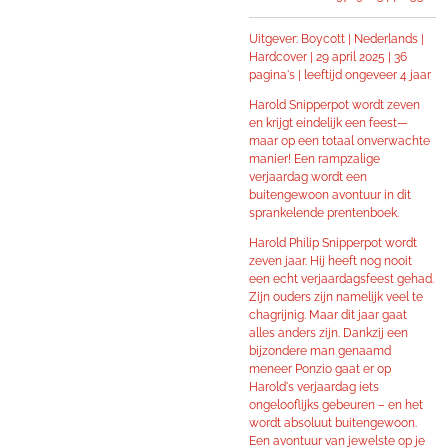
Uitgever: Boycott | Nederlands |
Hardcover | 29 april 2025 | 36
pagina's | leeftijd ongeveer 4 jaar
Harold Snipperpot wordt zeven
en krijgt eindelijk een feest—
maar op een totaal onverwachte
manier! Een rampzalige
verjaardag wordt een
buitengewoon avontuur in dit
sprankelende prentenboek.
Harold Philip Snipperpot wordt
zeven jaar. Hij heeft nog nooit
een echt verjaardagsfeest gehad.
Zijn ouders zijn namelijk veel te
chagrijnig. Maar dit jaar gaat
alles anders zijn. Dankzij een
bijzondere man genaamd
meneer Ponzio gaat er op
Harold's verjaardag iets
ongelooflijks gebeuren – en het
wordt absoluut buitengewoon.
Een avontuur van jewelste op je