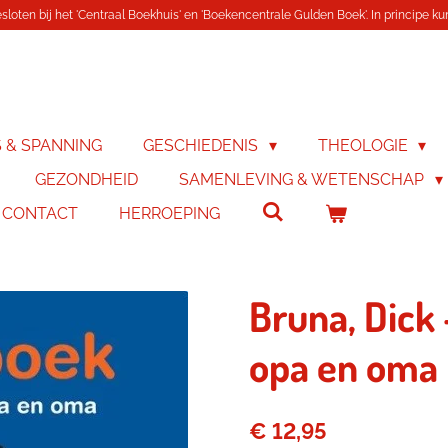
loten bij het 'Centraal Boekhuis' en 'Boekencentrale Gulden Boek'. In principe kunn
S & SPANNING
GESCHIEDENIS
THEOLOGIE
GEZONDHEID
SAMENLEVING & WETENSCHAP
& CONTACT
HERROEPING
Bruna, Dick -
opa en oma
€ 12,95