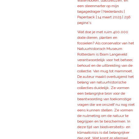
watervlooien, stadsreuzen, en
een steenmarter op mijn
bagagedrager | Nederlands |
Paperback | 14 maart 2025 | 256
pagina's
Wat doe je met ruim 400.000
dode dieren, planten en
fossielen? Als conservator van het
Natuurhistorisch Museum
Rotterdam is Bram Langeveld
verantwoordelijk voor het beheer,
behoud en de uitbreiding van de
collectie. Van mug tot mammoet.
De auteur maakt overtuigend het
belang van natuurhistorische
collecties duidelijk. Ze vormen
een belangrijke bron voor de
beantwoording van toekomstige
vragen die we onszelf nu nog niet
eens kunnen stellen. Ze vormen
de nulmeting om de natuur te
begrijpen en te beschermen. In
deze tijd van biodiversiteits- en
klimaatcrisis is dat belangrijker
dan ooit. Wat komt er allemaal