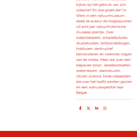
kijken bij het gebruik van zo’n
collectie? En hoe groeit die? In
Werk in een natuurmuseum
deelt de auteur de hoogtepunten
uit acht jaar natuurhistorische
museale praktijk. Over
collectiebeleid, schadefactoren,
studiehuiden, tentoonstellingen,
holotypen, destructief
bemonsteren en vreemde vragen
van de media. Maar ook over een
begraven tonijn, sabeltandkatten,
watervlooien, stadsreuzen,
citizen science, twee nijlpaarden
die over het hoofd werden gezien
en een walrusexpeditie naar
België.
D
D
S
D
e
e
h
e
l
e
a
l
e
l
r
e
n
e
n