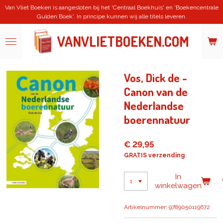
Van Vliet Boeken is aangesloten bij het 'Centraal Boekhuis' en 'Boekencentrale
Ga
Gulden Boek'. In principe kunnen wij alle titels leveren.
direct
naar
de
VANVLIETBOEKEN.COM
hoofdinhoud
Vos, Dick de -
Canon van de
Nederlandse
boerennatuur
€ 29,95
GRATIS verzending
In
winkelwagen
Artikelnummer:
9789050119672