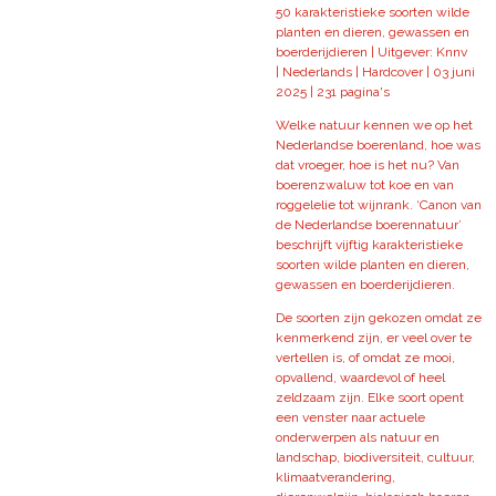
50 karakteristieke soorten wilde
planten en dieren, gewassen en
boerderijdieren | Uitgever: Knnv
| Nederlands | Hardcover | 03 juni
2025 | 231 pagina's
Welke natuur kennen we op het
Nederlandse boerenland, hoe was
dat vroeger, hoe is het nu? Van
boerenzwaluw tot koe en van
roggelelie tot wijnrank. ‘Canon van
de Nederlandse boerennatuur’
beschrijft vijftig karakteristieke
soorten wilde planten en dieren,
gewassen en boerderijdieren.
De soorten zijn gekozen omdat ze
kenmerkend zijn, er veel over te
vertellen is, of omdat ze mooi,
opvallend, waardevol of heel
zeldzaam zijn. Elke soort opent
een venster naar actuele
onderwerpen als natuur en
landschap, biodiversiteit, cultuur,
klimaatverandering,