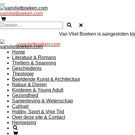
Ga
direct
vanvlietboeken.com
naar
de
hoofdinhoud
Van Vliet Boeken is aangesloten bij 
vanvlietboeken.com
Home
Literatuur & Romans
Thrillers & Spanning
Geschiedenis
Theologie
Beeldende Kunst & Architectuur
Natuur & Dieren
Kinderen & Young Adult
Gezondheid
Samenleving & Wetenschap
Culinair
Hobby, Sport & Vrije Tijd
Over deze site & Contact
Herroeping