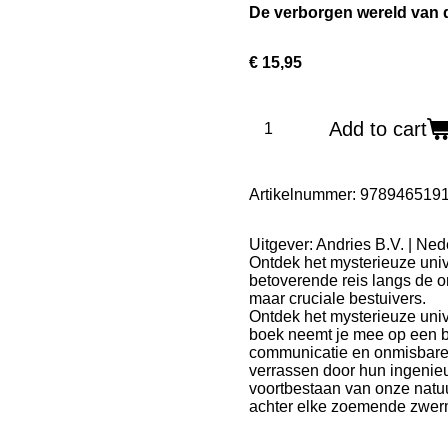
De verborgen wereld van d
€ 15,95
Add to cart
Artikelnummer:
978946519
Uitgever: Andries B.V. | Ne
Ontdek het mysterieuze uni
betoverende reis langs de o
maar cruciale bestuivers.
Ontdek het mysterieuze univ
boek neemt je mee op een b
communicatie en onmisbare r
verrassen door hun ingenieu
voortbestaan van onze natuu
achter elke zoemende zwer