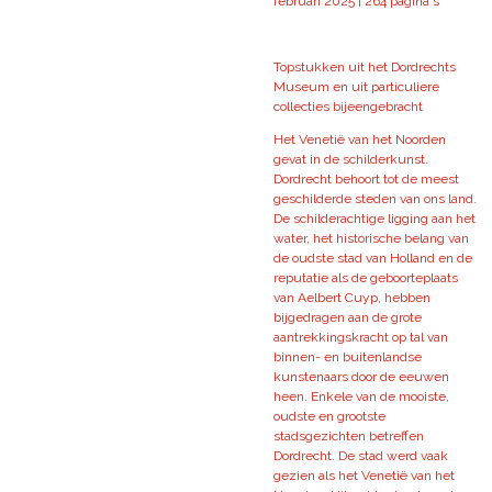
februari 2025 | 264 pagina's
Topstukken uit het Dordrechts
Museum en uit particuliere
collecties bijeengebracht
Het Venetië van het Noorden
gevat in de schilderkunst.
Dordrecht behoort tot de meest
geschilderde steden van ons land.
De schilderachtige ligging aan het
water, het historische belang van
de oudste stad van Holland en de
reputatie als de geboorteplaats
van Aelbert Cuyp, hebben
bijgedragen aan de grote
aantrekkingskracht op tal van
binnen- en buitenlandse
kunstenaars door de eeuwen
heen. Enkele van de mooiste,
oudste en grootste
stadsgezichten betreffen
Dordrecht. De stad werd vaak
gezien als het Venetië van het