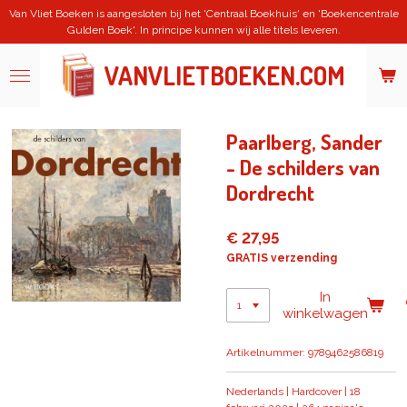
Van Vliet Boeken is aangesloten bij het 'Centraal Boekhuis' en 'Boekencentrale
Ga
Gulden Boek'. In principe kunnen wij alle titels leveren.
direct
naar
de
VANVLIETBOEKEN.COM
hoofdinhoud
Paarlberg, Sander
- De schilders van
Dordrecht
€ 27,95
GRATIS verzending
In
winkelwagen
Artikelnummer:
9789462586819
Nederlands | Hardcover | 18