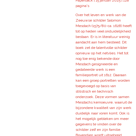
Paperback | 15 januari 2025 | 128
pagina's
Over het leven en werk van de
Zeeuwse schilder Salomon
Mesdach (1575/80-ca. 1628) heeft
tot op heden veel onduidelijkheid
bestaan. Er is in literatuur weinig
aandacht aan hem besteed. Dit
boek zet de talentvolle schilder
opnieuw op het netvlies. Het tot
nog toe enig bekende door
Mesdach gesigneerde en
gedateerde werk is een
familieportret uit 1612. Daaraan
kan een groep portretten worden
toegevoegd op basis van
stilistisch en technisch
onderzoek. Deze vormen samen
Mesdachs kernoeuvre, waaruit de
bijzondere kwaliteit van zijn werk
duidelijk naar voren komt. Ook is
het mogelijk gebleken om meer
gegevens te vinden over de
schilder zelf en zijn familie.
Bovendien wordt uitgebreid