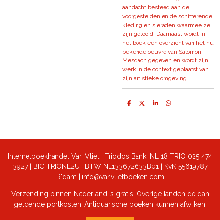
aandacht besteed aan de
voorgestelden en de schitterende
kleding en sieraden waarmee ze
zijn getooid. Daarnaast wordt in
het boek een overzicht van het nu
bekende oeuvre van Salomon
Mesdach gegeven en wordt zijn
werk in de context geplaatst van
zijn artistieke omgeving.
D
D
S
D
e
e
h
e
l
e
a
l
e
l
r
e
n
e
n
Internetboekhandel Van Vliet | Triodos Bank: NL 18 TRIO 025 474
3927 | BIC TRIONL2U | BTW NL133672633B01 |
KvK 55619787
R'dam | info@vanvlietboeken.com
Verzending binnen Nederland is gratis. Overige landen de dan
geldende portkosten. Antiquarische boeken kunnen afwijken.