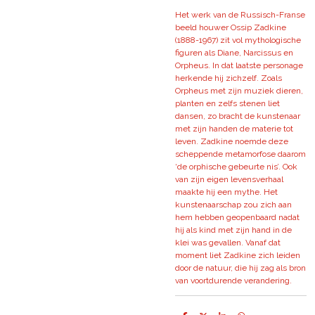
Het werk van de Russisch-Franse
beeld houwer Ossip Zadkine
(1888-1967) zit vol mythologische
figuren als Diane, Narcissus en
Orpheus. In dat laatste personage
herkende hij zichzelf. Zoals
Orpheus met zijn muziek dieren,
planten en zelfs stenen liet
dansen, zo bracht de kunstenaar
met zijn handen de materie tot
leven. Zadkine noemde deze
scheppende metamorfose daarom
‘de orphische gebeurte nis’. Ook
van zijn eigen levensverhaal
maakte hij een mythe. Het
kunstenaarschap zou zich aan
hem hebben geopenbaard nadat
hij als kind met zijn hand in de
klei was gevallen. Vanaf dat
moment liet Zadkine zich leiden
door de natuur, die hij zag als bron
van voortdurende verandering.