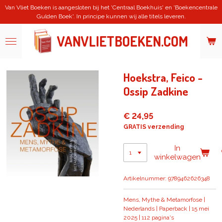
Van Vliet Boeken is aangesloten bij het 'Centraal Boekhuis' en 'Boekencentrale
Ga
Gulden Boek'. In principe kunnen wij alle titels leveren.
direct
naar
de
VANVLIETBOEKEN.COM
hoofdinhoud
Hoekstra, Feico -
Ossip Zadkine
€ 24,95
GRATIS verzending
In
winkelwagen
Artikelnummer:
9789462626348
Mens, Mythe & Metamorfose |
Nederlands | Paperback | 15 mei
2025 | 112 pagina's