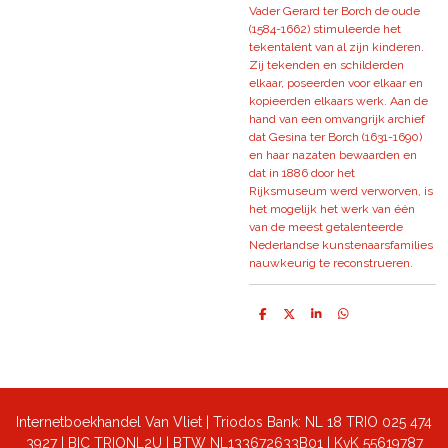
Vader Gerard ter Borch de oude
(1584-1662) stimuleerde het
tekentalent van al zijn kinderen.
Zij tekenden en schilderden
elkaar, poseerden voor elkaar en
kopieerden elkaars werk. Aan de
hand van een omvangrijk archief
dat Gesina ter Borch (1631-1690)
en haar nazaten bewaarden en
dat in 1886 door het
Rijksmuseum werd verworven, is
het mogelijk het werk van één
van de meest getalenteerde
Nederlandse kunstenaarsfamilies
nauwkeurig te reconstrueren.
D
D
S
D
e
e
h
e
l
e
a
l
e
l
r
e
n
e
n
Internetboekhandel Van Vliet | Triodos Bank: NL 18 TRIO 025 474
3927 | BIC TRIONL2U | BTW NL133672633B01 |
KvK 55619787