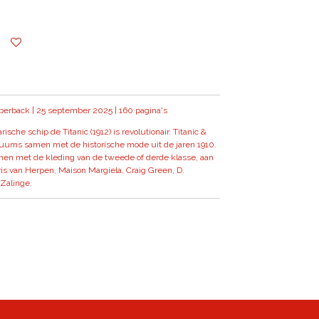
perback | 25 september 2025 | 160 pagina's
ische schip de Titanic (1912) is revolutionair. Titanic &
tuums samen met de historische mode uit de jaren 1910.
men met de kleding van de tweede of derde klasse, aan
is van Herpen, Maison Margiela, Craig Green, D.
Zalinge.