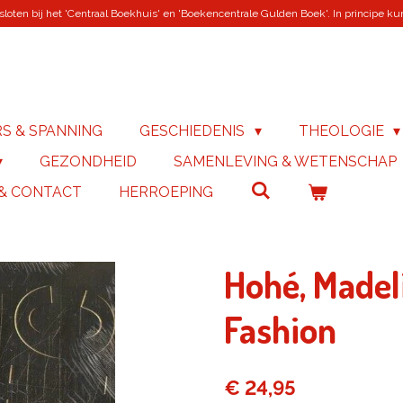
loten bij het 'Centraal Boekhuis' en 'Boekencentrale Gulden Boek'. In principe kunn
RS & SPANNING
GESCHIEDENIS
THEOLOGIE
GEZONDHEID
SAMENLEVING & WETENSCHAP
 & CONTACT
HERROEPING
Hohé, Madeli
Fashion
€ 24,95