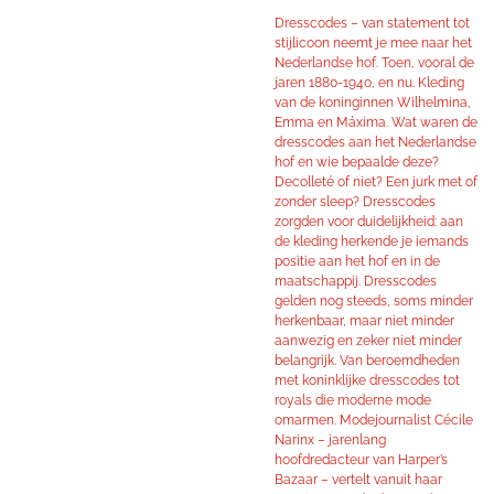
Dresscodes – van statement tot
stijlicoon neemt je mee naar het
Nederlandse hof. Toen, vooral de
jaren 1880-1940, en nu. Kleding
van de koninginnen Wilhelmina,
Emma en Máxima. Wat waren de
dresscodes aan het Nederlandse
hof en wie bepaalde deze?
Decolleté of niet? Een jurk met of
zonder sleep? Dresscodes
zorgden voor duidelijkheid: aan
de kleding herkende je iemands
positie aan het hof en in de
maatschappij. Dresscodes
gelden nog steeds, soms minder
herkenbaar, maar niet minder
aanwezig en zeker niet minder
belangrijk. Van beroemdheden
met koninklijke dresscodes tot
royals die moderne mode
omarmen. Modejournalist Cécile
Narinx – jarenlang
hoofdredacteur van Harper’s
Bazaar – vertelt vanuit haar