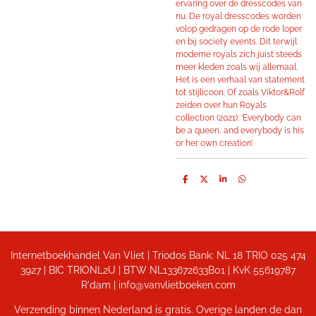
ervaring over de dresscodes van
nu. De royal dresscodes worden
volop gedragen op de rode loper
en bij society events. Dit terwijl
moderne royals zich juist steeds
meer kleden zoals wij allemaal.
Het is een verhaal van statement
tot stijlicoon. Of zoals Viktor&Rolf
zeiden over hun Royals
collection (2021): ‘Everybody can
be a queen, and everybody is his
or her own creation’.
D
D
S
D
e
e
h
e
l
e
a
l
e
l
r
e
n
e
n
Internetboekhandel Van Vliet | Triodos Bank: NL 18 TRIO 025 474
3927 | BIC TRIONL2U | BTW NL133672633B01 |
KvK 55619787
R'dam | info@vanvlietboeken.com
Verzending binnen Nederland is gratis. Overige landen de dan