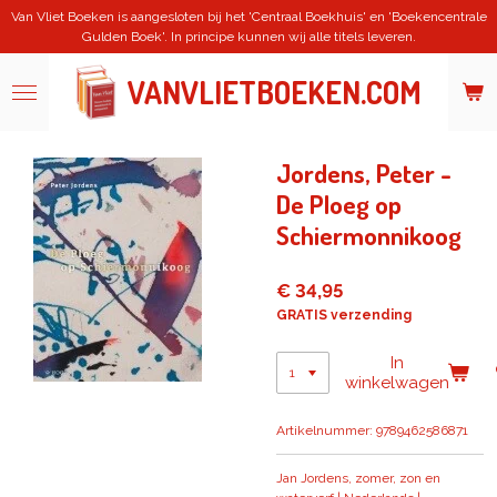
Van Vliet Boeken is aangesloten bij het 'Centraal Boekhuis' en 'Boekencentrale
Ga
Gulden Boek'. In principe kunnen wij alle titels leveren.
direct
naar
de
VANVLIETBOEKEN.COM
hoofdinhoud
Jordens, Peter -
De Ploeg op
Schiermonnikoog
€ 34,95
GRATIS verzending
In
winkelwagen
Artikelnummer:
9789462586871
Jan Jordens, zomer, zon en