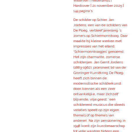
waterverf | Nederlands |
Hardcover | 21 november 2025 |
144 pagina's
De schilder op Schier. Jan
Jordens, een van de schilders van
De Ploeg, verbleef jarenlang ’s
zomers op Schiermonnikoog. Daar
maakte hij kleine werken met
impressies van het eiland,
‘Schiermonnikoogjes’ genoemd.
Het zijn charmante, zomerse
schilderijen. Jan Gerrit Jordens
(1883-1962), prominent lid van de
Groninger Kunstkring De Ploeg,
heeft zich binnen de
modernistische schilderkunst
doen kennen als een zeer
ontvankelijke, maar zichzelf
blijvende, vrije geest: ‘een
schilderend musicus die steeds
variaties speelt op zijn eigen
thema’s of op thema’s van
anderen’. Na zijn pensionering in
1948 komt zijn kunstenaarschap
tot volle wasdom tijdens een