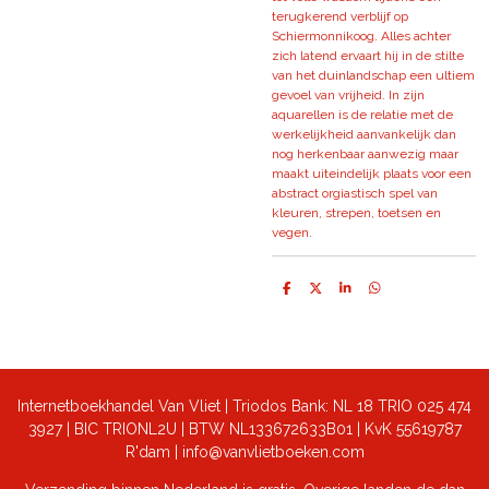
terugkerend verblijf op
Schiermonnikoog. Alles achter
zich latend ervaart hij in de stilte
van het duinlandschap een ultiem
gevoel van vrijheid. In zijn
aquarellen is de relatie met de
werkelijkheid aanvankelijk dan
nog herkenbaar aanwezig maar
maakt uiteindelijk plaats voor een
abstract orgiastisch spel van
kleuren, strepen, toetsen en
vegen.
D
D
S
D
e
e
h
e
l
e
a
l
e
l
r
e
n
e
n
Internetboekhandel Van Vliet | Triodos Bank: NL 18 TRIO 025 474
3927 | BIC TRIONL2U | BTW NL133672633B01 |
KvK 55619787
R'dam | info@vanvlietboeken.com