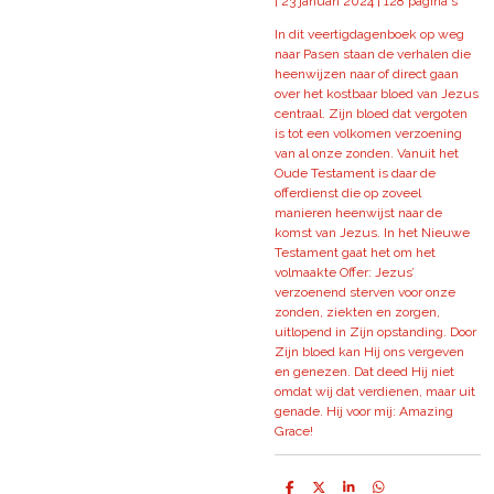
| 23 januari 2024 | 128 pagina's
In dit veertigdagenboek op weg
naar Pasen staan de verhalen die
heenwijzen naar of direct gaan
over het kostbaar bloed van Jezus
centraal. Zijn bloed dat vergoten
is tot een volkomen verzoening
van al onze zonden. Vanuit het
Oude Testament is daar de
offerdienst die op zoveel
manieren heenwijst naar de
komst van Jezus. In het Nieuwe
Testament gaat het om het
volmaakte Offer: Jezus’
verzoenend sterven voor onze
zonden, ziekten en zorgen,
uitlopend in Zijn opstanding. Door
Zijn bloed kan Hij ons vergeven
en genezen. Dat deed Hij niet
omdat wij dat verdienen, maar uit
genade. Hij voor mij: Amazing
Grace!
D
D
S
D