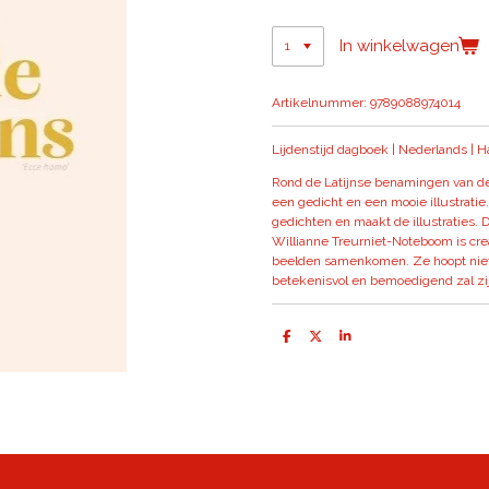
In winkelwagen
Artikelnummer:
9789088974014
Lijdenstijd dagboek | Nederlands | H
Rond de Latijnse benamingen van de 
een gedicht en een mooie illustratie.
gedichten en maakt de illustraties. 
Willianne Treurniet-Noteboom is cre
beelden samenkomen. Ze hoopt niet a
betekenisvol en bemoedigend zal zijn
D
D
S
e
e
h
l
e
a
e
l
r
n
e