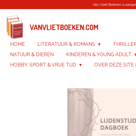
Van Vliet Boeken is aanges
Ga
direct
naar
de
VANVLIETBOEKEN.COM
hoofdinhoud
HOME
LITERATUUR & ROMANS
THRILLE
NATUUR & DIEREN
KINDEREN & YOUNG ADULT
HOBBY, SPORT & VRIJE TIJD
OVER DEZE SITE