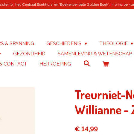
loten bij het 'Centraal Boekhuis' en 'Boekencentrale Gulden Boek'. In principe kunn
RS & SPANNING
GESCHIEDENIS
THEOLOGIE
GEZONDHEID
SAMENLEVING & WETENSCHAP
 & CONTACT
HERROEPING
Treurniet-
Willianne -
€ 14,99