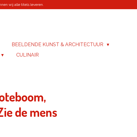
en wij alle titels leveren.
BEELDENDE KUNST & ARCHITECTUUR
CULINAIR
Noteboom,
 Zie de mens