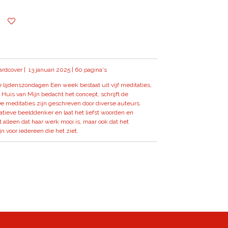
ardcover | 13 januari 2025 | 60 pagina's
lijdenszondagen Een week bestaat uit vijf meditaties,
 Huis van Mijn bedacht het concept, schrijft de
De meditaties zijn geschreven door diverse auteurs.
atieve beelddenker en laat het liefst woorden en
lleen dat haar werk mooi is, maar ook dat het
 voor iedereen die het ziet.